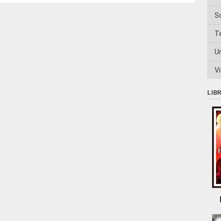
S
T
U
Vi
LIB