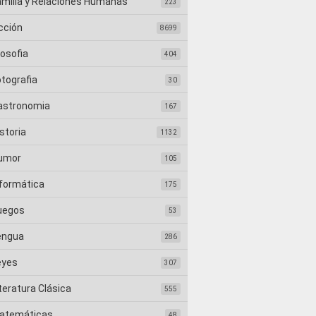
amilia y Relaciones Humanas
223
cción
8699
losofia
404
otografia
30
astronomia
167
storia
1132
umor
105
nformática
175
uegos
53
engua
286
eyes
307
teratura Clásica
555
atemáticas
48