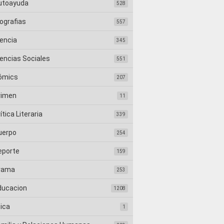
utoayuda
528
ografias
557
iencia
345
iencias Sociales
551
ómics
207
rimen
11
ítica Literaria
339
uerpo
254
eporte
159
rama
253
ducacion
1208
tica
1