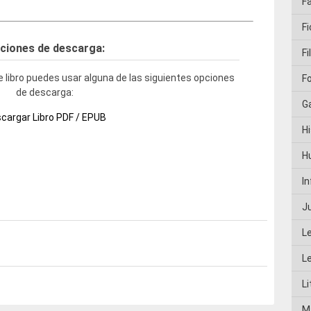
F
Fi
ciones de descarga:
Fi
 libro puedes usar alguna de las siguientes opciones
F
de descarga:
G
cargar Libro PDF / EPUB
Hi
H
I
J
L
L
Li
M