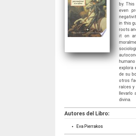
by. This
even pr
negativit
in this g
roots an
it on an
moralmen
sociol
autocono
humano y
explora
de su bo
otros fa
raíces y
llevarlo
divina.
Autores del Libro:
Eva Pierrakos