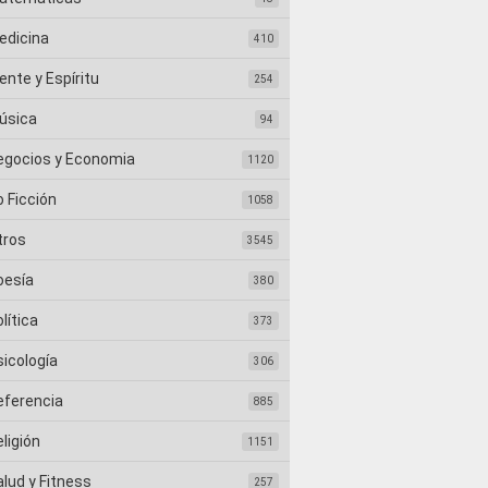
edicina
410
nte y Espíritu
254
úsica
94
egocios y Economia
1120
 Ficción
1058
tros
3545
oesía
380
lítica
373
sicología
306
eferencia
885
ligión
1151
lud y Fitness
257