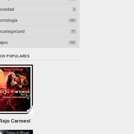
ociedad
2
ecnología
182
ncategorized
77
ajes
195
ROS POPULARES
Rojo Carmesí