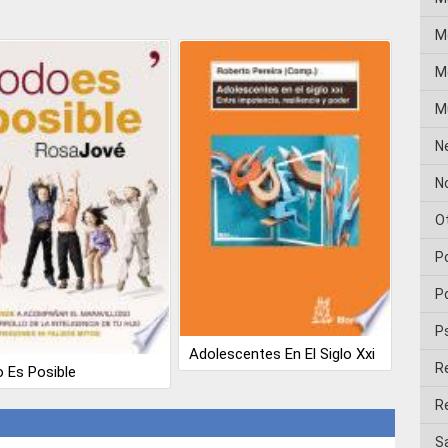
M
Me
M
N
No
O
P
Po
P
Adolescentes En El Siglo Xxi
R
 Es Posible
Re
Sa