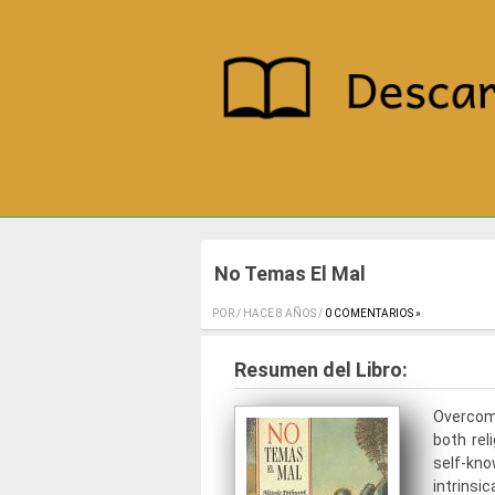
No Temas El Mal
POR / HACE 8 AÑOS /
0 COMENTARIOS »
.
Resumen del Libro:
Overcomi
both rel
self-kn
intrinsi