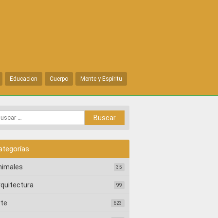
Educacion
Cuerpo
Mente y Espíritu
ategorías
nimales
35
rquitectura
99
rte
623