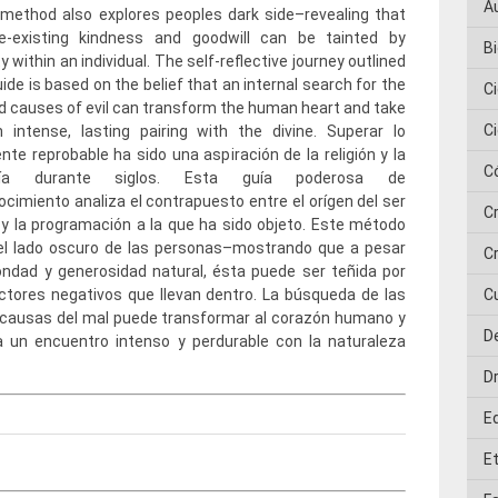
A
 method also explores peoples dark side–revealing that
e-existing kindness and goodwill can be tainted by
Bi
y within an individual. The self-reflective journey outlined
uide is based on the belief that an internal search for the
C
d causes of evil can transform the human heart and take
C
 intense, lasting pairing with the divine. Superar lo
te reprobable ha sido una aspiración de la religión y la
C
ogía durante siglos. Esta guía poderosa de
cimiento analiza el contrapuesto entre el orígen del ser
C
 la programación a la que ha sido objeto. Este método
 el lado oscuro de las personas–mostrando que a pesar
Cr
ndad y generosidad natural, ésta puede ser teñida por
ctores negativos que llevan dentro. La búsqueda de las
C
 causas del mal puede transformar al corazón humano y
D
 a un encuentro intenso y perdurable con la naturaleza
D
E
E