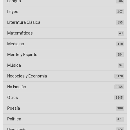
Lengua
286
Leyes
307
Literatura Clásica
555
Matemáticas
48
Medicina
410
Mente y Espíritu
254
Música
94
Negocios y Economia
1120
No Ficción
1058
Otros
3545
Poesía
380
Política
373
Psicología
306