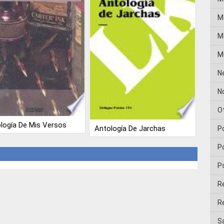
M
Me
M
N
No
O
logía De Mis Versos
Antología De Jarchas
P
Po
P
R
Re
Sa