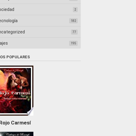
ociedad
2
ecnología
182
ncategorized
77
ajes
195
ROS POPULARES
Rojo Carmesí