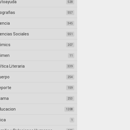
utoayuda
528
ografias
557
iencia
345
iencias Sociales
551
ómics
207
rimen
11
ítica Literaria
339
uerpo
254
eporte
159
rama
253
ducacion
1208
tica
1