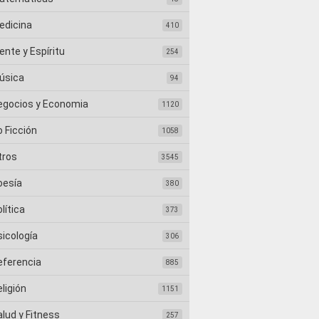
edicina
410
nte y Espíritu
254
úsica
94
egocios y Economia
1120
 Ficción
1058
tros
3545
oesía
380
lítica
373
sicología
306
eferencia
885
ligión
1151
lud y Fitness
257