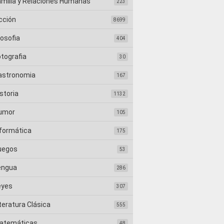
amilia y Relaciones Humanas
223
cción
8699
losofia
404
otografia
30
astronomia
167
storia
1132
umor
105
nformática
175
uegos
53
engua
286
eyes
307
teratura Clásica
555
atemáticas
48