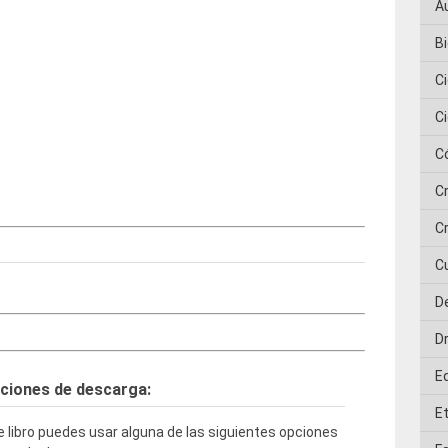
A
Bi
C
C
C
C
Cr
C
D
D
E
ciones de descarga:
E
 libro puedes usar alguna de las siguientes opciones