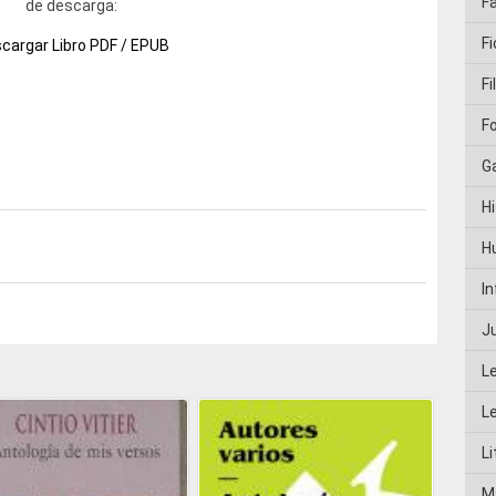
F
de descarga:
Fi
cargar Libro PDF / EPUB
Fi
F
G
Hi
H
I
J
L
L
Li
M