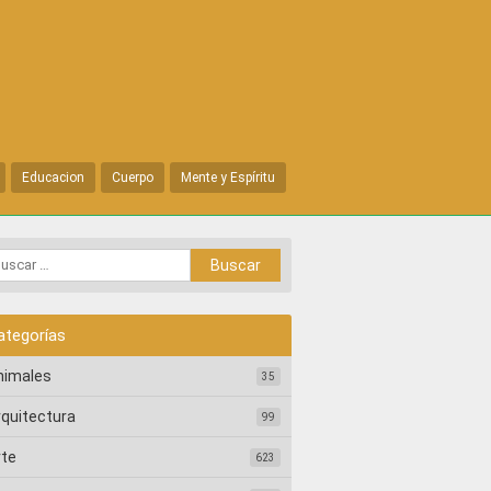
Educacion
Cuerpo
Mente y Espíritu
ategorías
nimales
35
rquitectura
99
rte
623