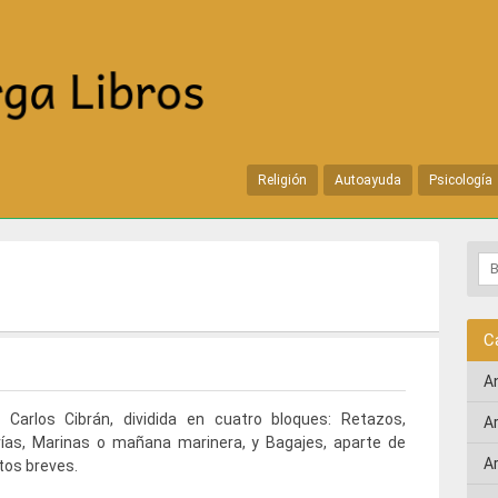
Religión
Autoayuda
Psicología
C
A
 Carlos Cibrán, dividida en cuatro bloques: Retazos,
A
ías, Marinas o mañana marinera, y Bagajes, aparte de
A
atos breves.