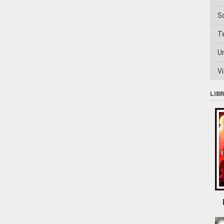
S
T
U
Vi
LIB