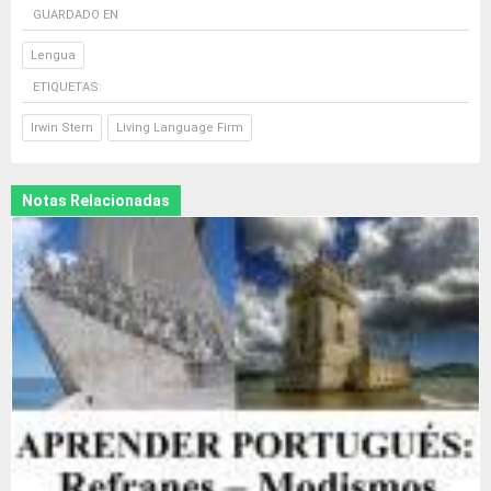
GUARDADO EN
Lengua
ETIQUETAS:
Irwin Stern
Living Language Firm
Notas Relacionadas