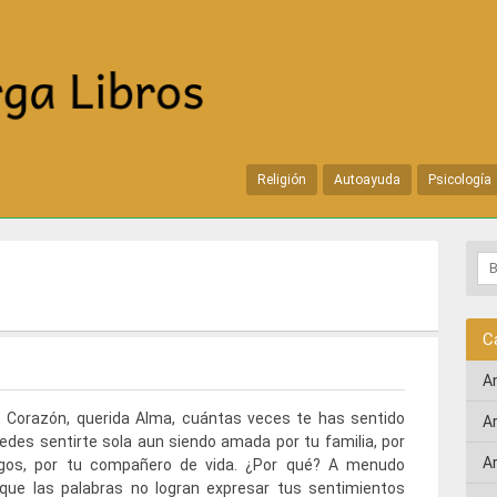
Religión
Autoayuda
Psicología
C
A
o Corazón, querida Alma, cuántas veces te has sentido
A
edes sentirte sola aun siendo amada por tu familia, por
A
gos, por tu compañero de vida. ¿Por qué? A menudo
 que las palabras no logran expresar tus sentimientos