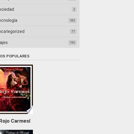
ociedad
2
ecnología
182
ncategorized
77
ajes
195
ROS POPULARES
Rojo Carmesí