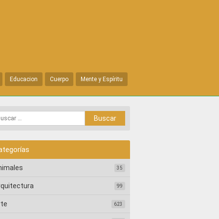
Educacion
Cuerpo
Mente y Espíritu
ategorías
nimales
35
rquitectura
99
rte
623