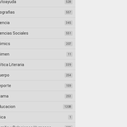
utoayuda
528
ografias
557
iencia
345
iencias Sociales
551
ómics
207
rimen
11
ítica Literaria
339
uerpo
254
eporte
159
rama
253
ducacion
1208
tica
1