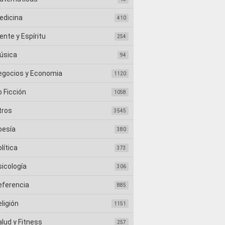
edicina
410
nte y Espíritu
254
úsica
94
egocios y Economia
1120
 Ficción
1058
tros
3545
oesía
380
lítica
373
sicología
306
eferencia
885
ligión
1151
lud y Fitness
257