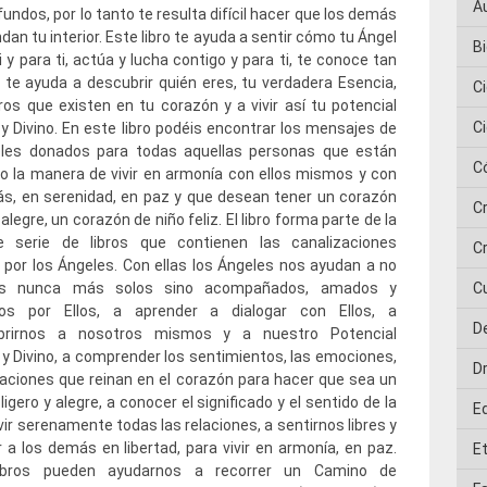
A
undos, por lo tanto te resulta difícil hacer que los demás
an tu interior. Este libro te ayuda a sentir cómo tu Ángel
Bi
i y para ti, actúa y lucha contigo y para ti, te conoce tan
 te ayuda a descubrir quién eres, tu verdadera Esencia,
C
ros que existen en tu corazón y a vivir así tu potencial
C
 Divino. En este libro podéis encontrar los mensajes de
eles donados para todas aquellas personas que están
C
 la manera de vivir en armonía con ellos mismos y con
s, en serenidad, en paz y que desean tener un corazón
C
alegre, un corazón de niño feliz. El libro forma parte de la
te serie de libros que contienen las canalizaciones
Cr
por los Ángeles. Con ellas los Ángeles nos ayudan a no
nos nunca más solos sino acompañados, amados y
C
dos por Ellos, a aprender a dialogar con Ellos, a
D
brirnos a nosotros mismos y a nuestro Potencial
 Divino, a comprender los sentimientos, las emociones,
D
aciones que reinan en el corazón para hacer que sea un
igero y alegre, a conocer el significado y el sentido de la
E
ivir serenamente todas las relaciones, a sentirnos libres y
ir a los demás en libertad, para vivir en armonía, en paz.
E
ibros pueden ayudarnos a recorrer un Camino de