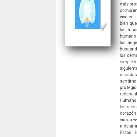
más prof
comprend
vive en t
bien que
los teso
humano y
los áng
buscando
los demá
simple y 
siguien
donadas 
sentir
protegi
redescu
Humano y
las sens
corazón l
vida, a v
a dejar 
Estos l