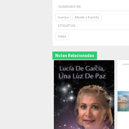
GUARDADO EN
Cuerpo
Mente y Espíritu
ETIQUETAS:
Satya
Notas Relacionadas