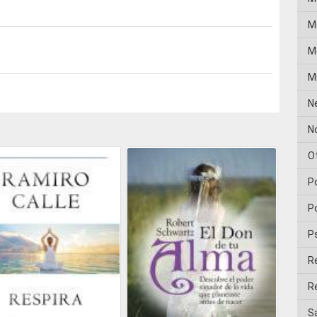
M
Me
M
N
No
O
P
Po
P
R
Re
Sa