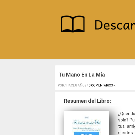
Tu Mano En La Mia
POR / HACE 8 AÑOS /
0 COMENTARIOS »
.
Resumen del Libro:
¿Querid
sola? Pu
tus ami
sientes