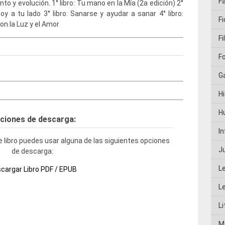
F
to y evolución. 1° libro: Tu mano en la Mía (2a edición) 2°
stoy a tu lado 3° libro: Sanarse y ayudar a sanar 4° libro:
Fi
on la Luz y el Amor
Fi
F
G
Hi
H
ciones de descarga:
I
 libro puedes usar alguna de las siguientes opciones
J
de descarga:
L
cargar Libro PDF / EPUB
L
Li
M