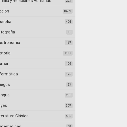
amilia y Relaciones Humanas
223
cción
8699
losofia
404
otografia
30
astronomia
167
storia
1132
umor
105
nformática
175
uegos
53
engua
286
eyes
307
teratura Clásica
555
atemáticas
48