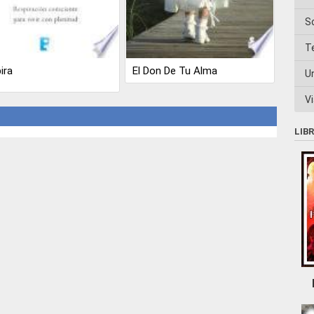
S
T
ira
El Don De Tu Alma
U
Vi
LIB