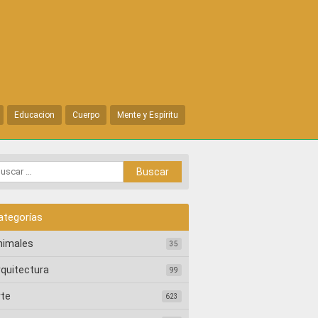
Educacion
Cuerpo
Mente y Espíritu
ategorías
nimales
35
rquitectura
99
rte
623