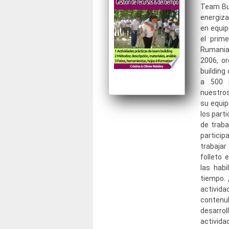
Team Bui
energizan
en equip
el prim
Rumania,
2006, o
building
a 500 p
nuestros
su equip
los part
de traba
particip
trabajar
folleto 
las hab
tiempo. 
activida
contenu
desarrol
activid