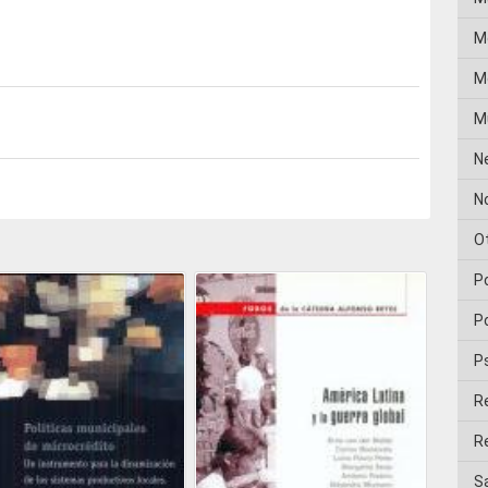
M
Me
M
N
No
O
P
Po
P
R
Re
Sa