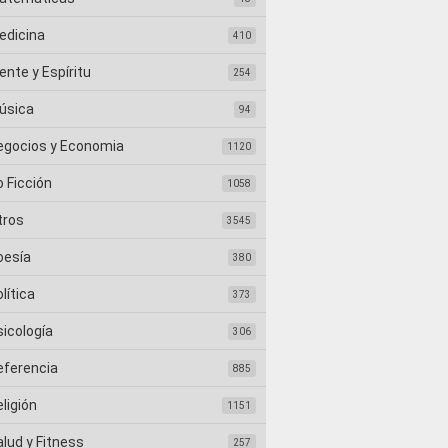
edicina
410
nte y Espíritu
254
úsica
94
egocios y Economia
1120
 Ficción
1058
tros
3545
oesía
380
lítica
373
sicología
306
eferencia
885
ligión
1151
lud y Fitness
257