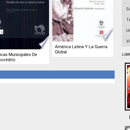
S
T
U
Vi
América Latina Y La Guerra
Global
ticas Municipales De
LIB
ocrédito