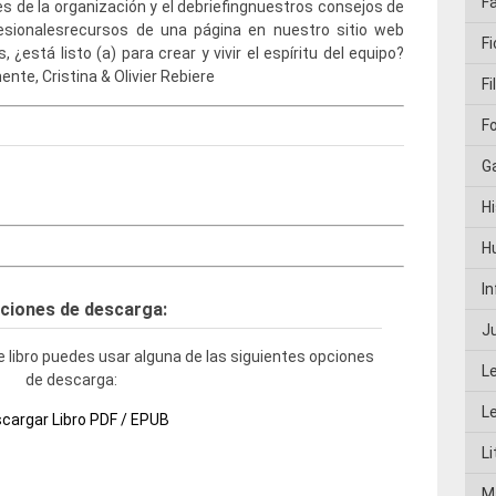
F
s de la organización y el debriefingnuestros consejos de
fesionalesrecursos de una página en nuestro sitio web
Fi
 ¿está listo (a) para crear y vivir el espíritu del equipo?
nte, Cristina & Olivier Rebiere
Fi
F
G
Hi
H
I
ciones de descarga:
J
 libro puedes usar alguna de las siguientes opciones
L
de descarga:
L
cargar Libro PDF / EPUB
Li
M