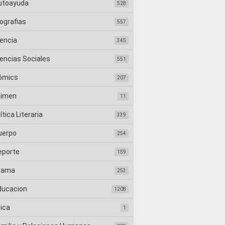
utoayuda
528
ografias
557
iencia
345
iencias Sociales
551
ómics
207
rimen
11
ítica Literaria
339
uerpo
254
eporte
159
rama
253
ducacion
1208
tica
1