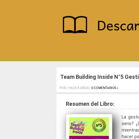
Team Building Inside N°5 Gest
POR / HACE 8 AÑOS /
0 COMENTARIOS »
.
Resumen del Libro:
La gest
serio? 
mientra
hacer po