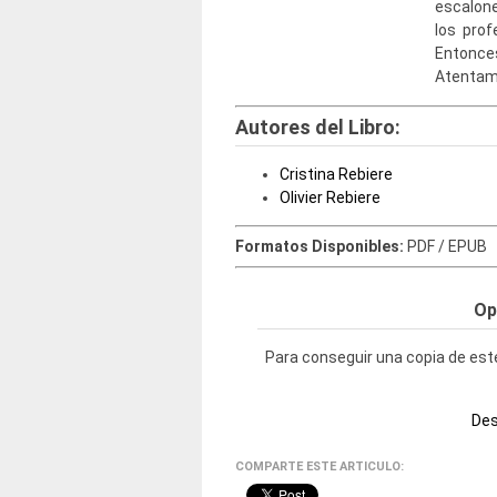
escalone
los pro
Entonces,
Atentame
Autores del Libro:
Cristina Rebiere
Olivier Rebiere
Formatos Disponibles:
PDF / EPUB
Op
Para conseguir una copia de este
Des
COMPARTE ESTE ARTICULO: