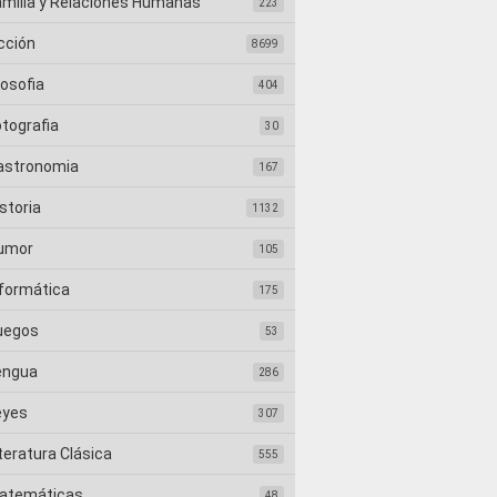
amilia y Relaciones Humanas
223
cción
8699
losofia
404
otografia
30
astronomia
167
storia
1132
umor
105
nformática
175
uegos
53
engua
286
eyes
307
teratura Clásica
555
atemáticas
48