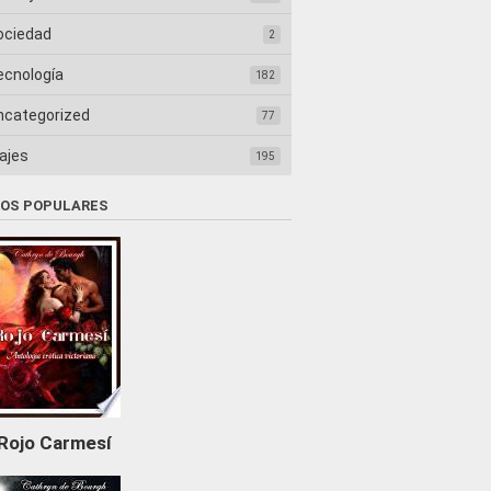
ociedad
2
ecnología
182
ncategorized
77
ajes
195
ROS POPULARES
Rojo Carmesí