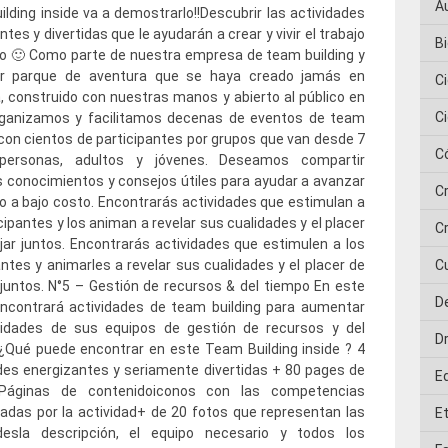
A
lding inside va a demostrarlo!!Descubrir las actividades
tes y divertidas que le ayudarán a crear y vivir el trabajo
Bi
o 🙂 Como parte de nuestra empresa de team building y
er parque de aventura que se haya creado jamás en
C
 construido con nuestras manos y abierto al público en
C
rganizamos y facilitamos decenas de eventos de team
 con cientos de participantes por grupos que van desde 7
C
ersonas, adultos y jóvenes. Deseamos compartir
 conocimientos y consejos útiles para ayudar a avanzar
C
o a bajo costo. Encontrarás actividades que estimulan a
icipantes y los animan a revelar sus cualidades y el placer
Cr
jar juntos. Encontrarás actividades que estimulen a los
antes y animarles a revelar sus cualidades y el placer de
C
 juntos. N°5 – Gestión de recursos & del tiempo En este
D
encontrará actividades de team building para aumentar
ilidades de sus equipos de gestión de recursos y del
D
¿Qué puede encontrar en este Team Building inside ? 4
des energizantes y seriamente divertidas + 80 pages de
E
Páginas de contenidoiconos con las competencias
ladas por la actividad+ de 20 fotos que representan las
E
adesla descripción, el equipo necesario y todos los