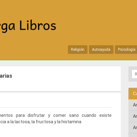
Religión
Autoayuda
Psicología
arias
C
A
mentos para disfrutar y comer sano cuando existe
A
cia a la lactosa, la fructosa y la histamina
A