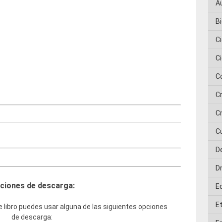
A
Bi
C
C
C
C
Cr
C
D
D
ciones de descarga:
E
E
 libro puedes usar alguna de las siguientes opciones
de descarga: