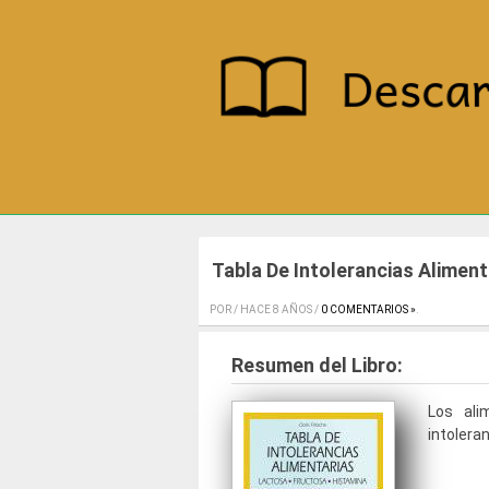
Tabla De Intolerancias Aliment
POR / HACE 8 AÑOS /
0 COMENTARIOS »
.
Resumen del Libro:
Los ali
intoleran