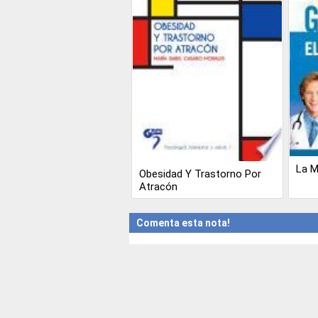
La M
Obesidad Y Trastorno Por
Atracón
Comenta esta nota!