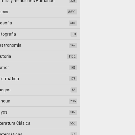
amilia y Relaciones Humanas
223
cción
8699
losofia
404
otografia
30
astronomia
167
storia
1132
umor
105
nformática
175
uegos
53
engua
286
eyes
307
teratura Clásica
555
atemáticas
48