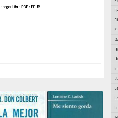
F
cargar Libro PDF / EPUB
Fi
Fi
F
G
Hi
H
I
J
L
L
Li
M