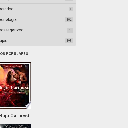
ociedad
2
ecnología
182
ncategorized
77
ajes
195
ROS POPULARES
Rojo Carmesí