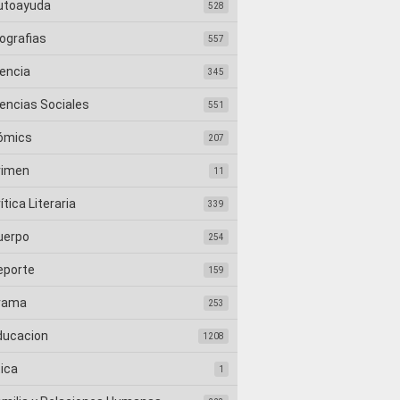
utoayuda
528
ografias
557
iencia
345
iencias Sociales
551
ómics
207
rimen
11
ítica Literaria
339
uerpo
254
eporte
159
rama
253
ducacion
1208
tica
1