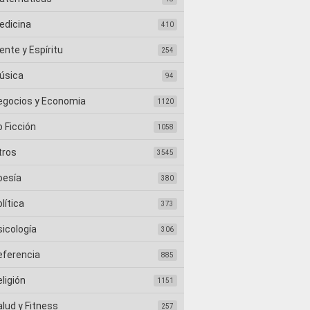
edicina
410
nte y Espíritu
254
úsica
94
egocios y Economia
1120
 Ficción
1058
tros
3545
oesía
380
lítica
373
sicología
306
eferencia
885
ligión
1151
lud y Fitness
257