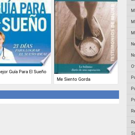
M
Me
M
N
No
O
ejor Guía Para El Sueño
P
Me Siento Gorda
Po
P
R
Re
Sa