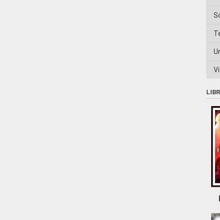
S
T
U
Vi
LIB