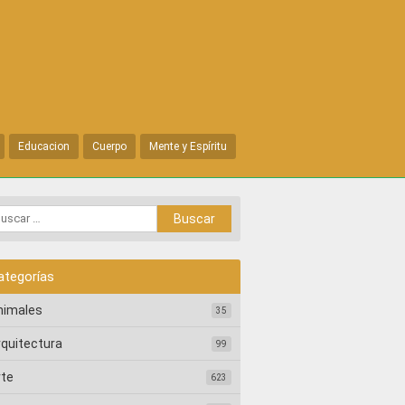
Educacion
Cuerpo
Mente y Espíritu
ategorías
nimales
35
rquitectura
99
rte
623