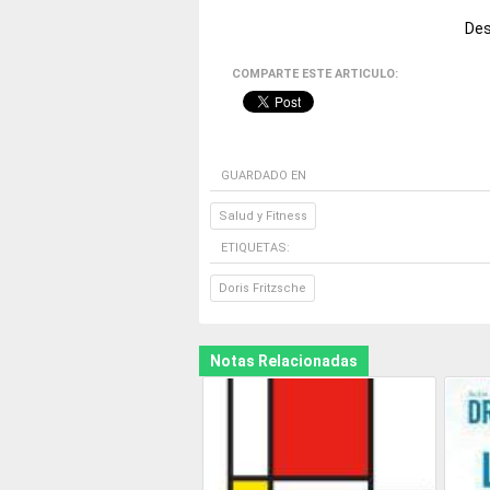
Des
COMPARTE ESTE ARTICULO:
GUARDADO EN
Salud y Fitness
ETIQUETAS:
Doris Fritzsche
Notas Relacionadas