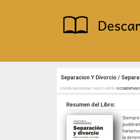
Separacion Y Divorcio / Separa
POR RRLRWOARVSMI / HACE 9 AÑOS /
0 COMENTARIO
Resumen del Libro:
Siempre 
pudiéram
haríamos
la determ