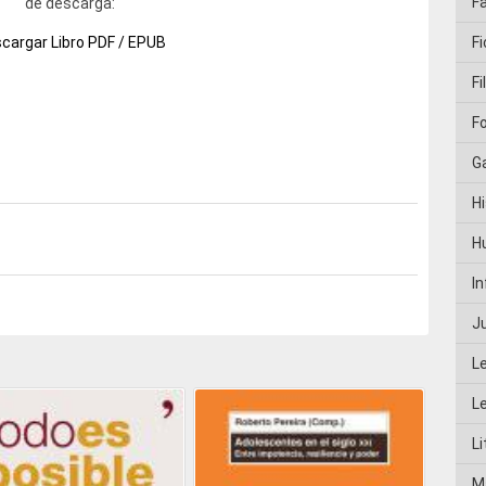
F
de descarga:
cargar Libro PDF / EPUB
Fi
Fi
F
G
Hi
H
I
J
L
L
Li
M