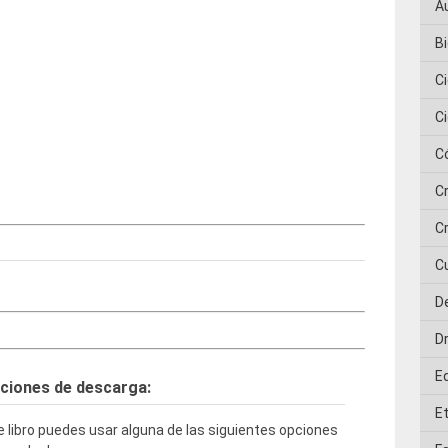
A
Bi
C
C
C
C
Cr
C
D
D
E
ciones de descarga:
E
 libro puedes usar alguna de las siguientes opciones