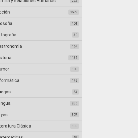
amilia y Relaciones Humanas
223
cción
8699
losofia
404
otografia
30
astronomia
167
storia
1132
umor
105
nformática
175
uegos
53
engua
286
eyes
307
teratura Clásica
555
atemáticas
48