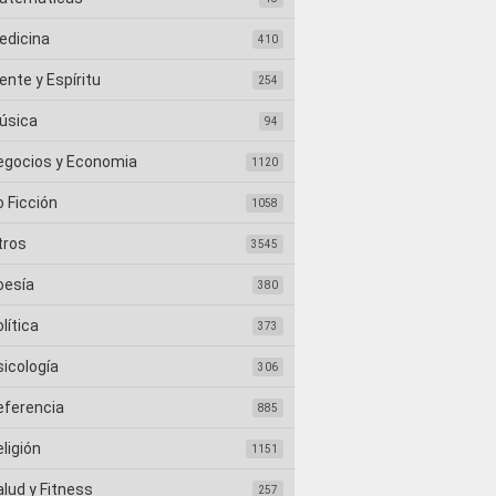
edicina
410
nte y Espíritu
254
úsica
94
egocios y Economia
1120
 Ficción
1058
tros
3545
oesía
380
lítica
373
sicología
306
eferencia
885
ligión
1151
lud y Fitness
257