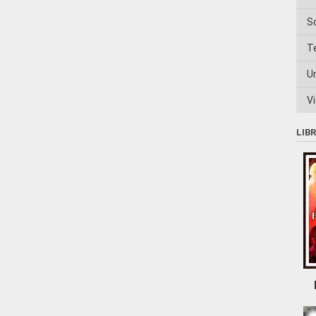
S
T
U
Vi
LIB