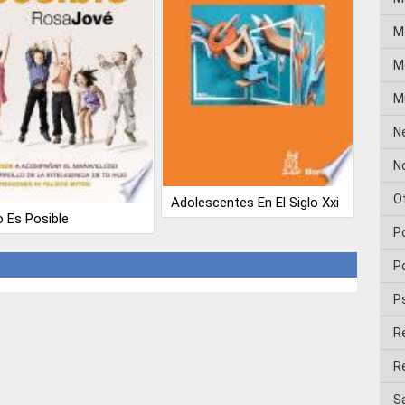
M
Me
M
N
No
O
Adolescentes En El Siglo Xxi
 Es Posible
P
Po
P
R
Re
Sa