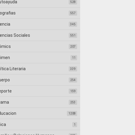
utoayuda
528
ografias
557
iencia
345
iencias Sociales
551
ómics
207
rimen
11
ítica Literaria
339
uerpo
254
eporte
159
rama
253
ducacion
1208
tica
1