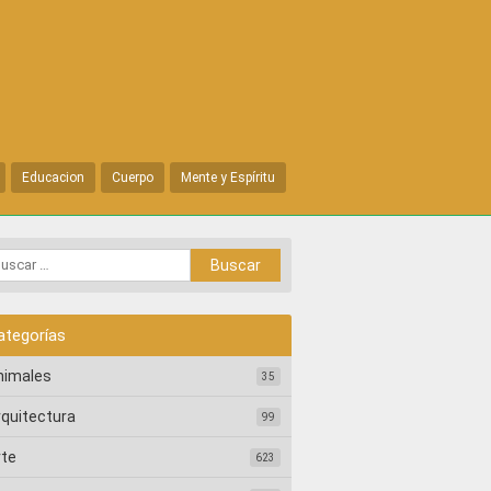
Educacion
Cuerpo
Mente y Espíritu
ategorías
nimales
35
rquitectura
99
rte
623