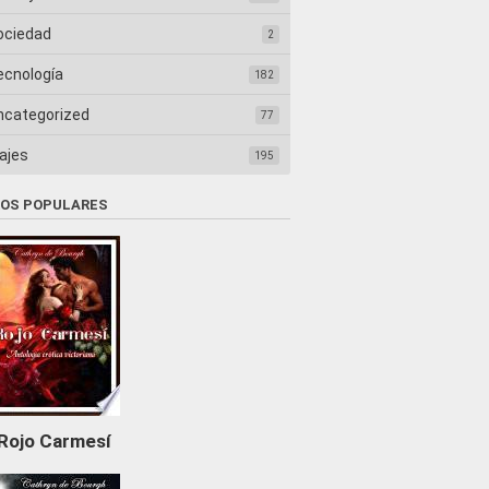
ociedad
2
ecnología
182
ncategorized
77
ajes
195
ROS POPULARES
Rojo Carmesí