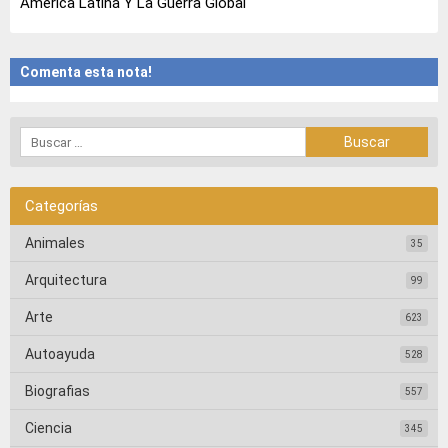
América Latina Y La Guerra Global
Comenta esta nota!
Categorías
Animales
35
Arquitectura
99
Arte
623
Autoayuda
528
Biografias
557
Ciencia
345