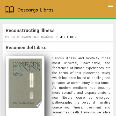
Reconstructing Illness
POR RRLRWOARVSMI / HACE 10 AÑOS /
0 COMENTARIOS »
.
Resumen del Libro:
Serious illness and mortality, those
most universal, unavoidable, and
frightening of human experiences, are
the focus of this pioneering study,
which has been hailed as a telling and
provocative commentary on our times.
As modern medicine has become
more scientific and dispassionate, a
new literary genre as emerged:
pathography, the personal narrative
concerning illness, treatment and
sometimes death. Hawkinss sensitive