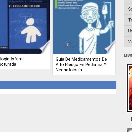
S
T
U
Vi
LIB
logía Infantil
Guía De Medicamentos De
ucturada
Alto Riesgo En Pediatría Y
Neonatología