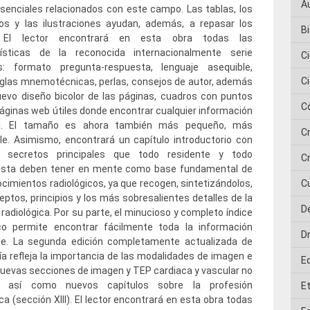
A
enciales relacionados con este campo. Las tablas, los
mos y las ilustraciones ayudan, además, a repasar los
Bi
 El lector encontrará en esta obra todas las
rísticas de la reconocida internacionalmente serie
C
s: formato pregunta-respuesta, lenguaje asequible,
C
reglas mnemotécnicas, perlas, consejos de autor, además
evo diseño bicolor de las páginas, cuadros con puntos
C
páginas web útiles donde encontrar cualquier información
al. El tamaño es ahora también más pequeño, más
C
e. Asimismo, encontrará un capítulo introductorio con
 secretos principales que todo residente y todo
Cr
lista deben tener en mente como base fundamental de
cimientos radiológicos, ya que recogen, sintetizándolos,
C
eptos, principios y los más sobresalientes detalles de la
D
 radiológica. Por su parte, el minucioso y completo índice
ico permite encontrar fácilmente toda la información
D
ble. La segunda edición completamente actualizada de
ía refleja la importancia de las modalidades de imagen e
E
nuevas secciones de imagen y TEP cardiaca y vascular no
a, así como nuevos capítulos sobre la profesión
E
ica (sección XIII). El lector encontrará en esta obra todas