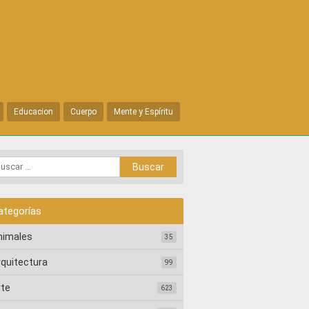
Educacion
Cuerpo
Mente y Espíritu
ategorías
nimales
35
rquitectura
99
rte
623