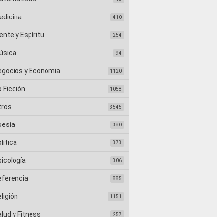
edicina
410
nte y Espíritu
254
úsica
94
egocios y Economia
1120
 Ficción
1058
tros
3545
oesía
380
lítica
373
sicología
306
eferencia
885
ligión
1151
lud y Fitness
257