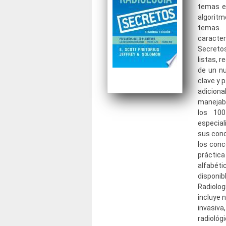
temas es
algorit
temas.
caracte
Secreto
listas, 
de un nu
clave y 
adicion
manejabl
los 100
especia
sus cono
los conc
práctica
alfabét
disponi
Radiolog
incluye 
invasiv
radiológ