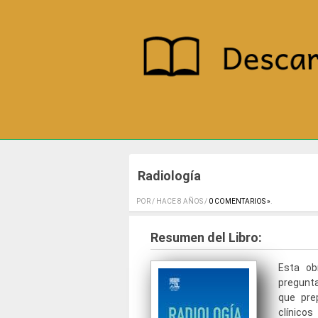
Radiología
POR / HACE 8 AÑOS /
0 COMENTARIOS »
.
Resumen del Libro:
Esta ob
pregunta
que pre
clínico