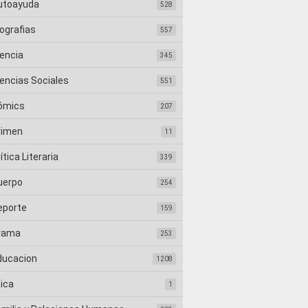
utoayuda
528
ografias
557
iencia
345
iencias Sociales
551
ómics
207
rimen
11
ítica Literaria
339
uerpo
254
eporte
159
rama
253
ducacion
1208
tica
1