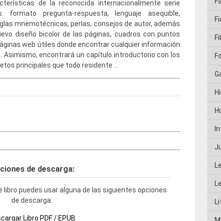
F
cterísticas de la reconocida internacionalmente serie
s: formato pregunta-respuesta, lenguaje asequible,
Fi
reglas mnemotécnicas, perlas, consejos de autor, además
evo diseño bicolor de las páginas, cuadros con puntos
Fi
páginas web útiles donde encontrar cualquier información
l. Asimismo, encontrará un capítulo introductorio con los
F
etos principales que todo residente …
G
Hi
H
I
J
L
ciones de descarga:
L
 libro puedes usar alguna de las siguientes opciones
de descarga:
Li
cargar Libro PDF / EPUB
M