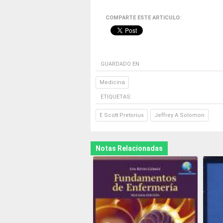
COMPARTE ESTE ARTICULO:
GUARDADO EN
Medicina
ETIQUETAS:
E Scott Pretorius
Jeffrey A Solomon
Notas Relacionadas