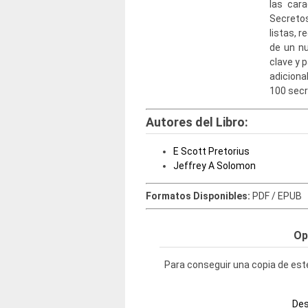
las cara
Secreto
listas, 
de un nu
clave y 
adiciona
100 secr
Autores del Libro:
E Scott Pretorius
Jeffrey A Solomon
Formatos Disponibles:
PDF / EPUB
Op
Para conseguir una copia de este
Des