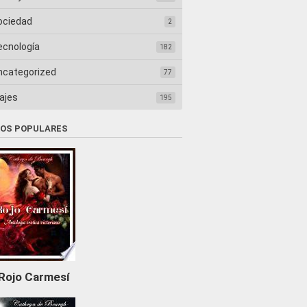
ociedad
2
ecnología
182
ncategorized
77
ajes
195
ROS POPULARES
Rojo Carmesí