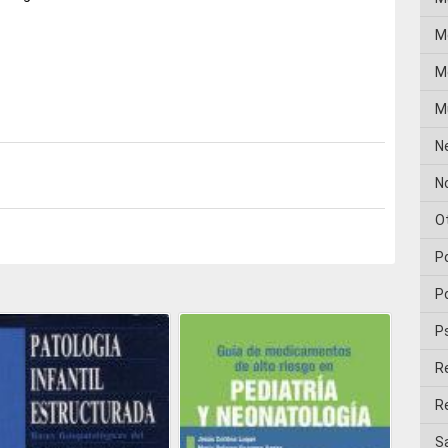
M
Me
M
N
No
O
P
Po
P
R
Re
Sa