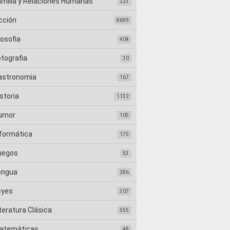
amilia y Relaciones Humanas
223
cción
8699
losofia
404
otografia
30
astronomia
167
storia
1132
umor
105
nformática
175
uegos
53
engua
286
eyes
307
teratura Clásica
555
atemáticas
48