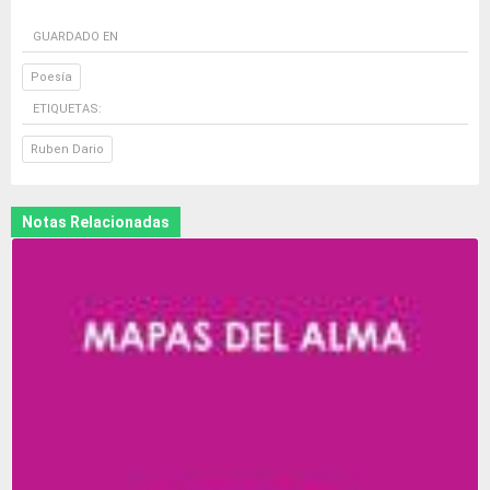
GUARDADO EN
Poesía
ETIQUETAS:
Ruben Dario
Notas Relacionadas