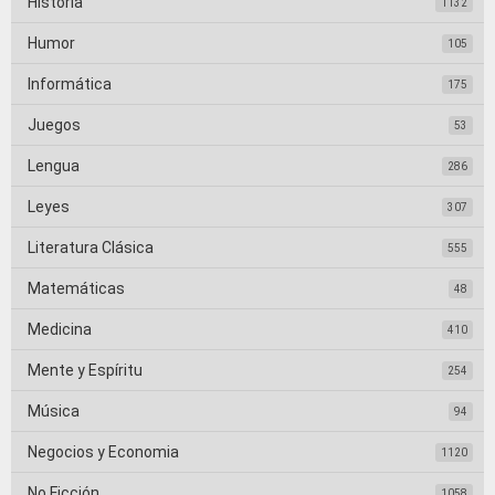
Historia
1132
Humor
105
Informática
175
Juegos
53
Lengua
286
Leyes
307
Literatura Clásica
555
Matemáticas
48
Medicina
410
Mente y Espíritu
254
Música
94
Negocios y Economia
1120
No Ficción
1058