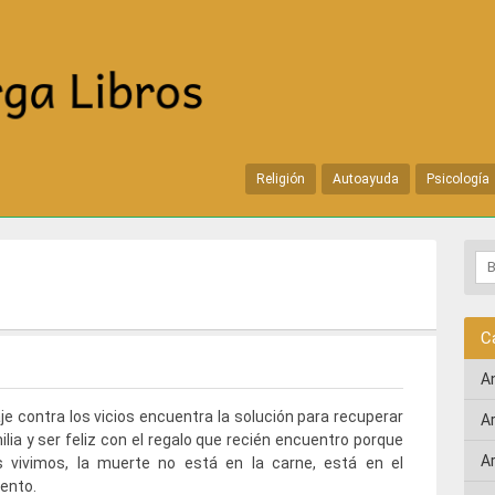
Religión
Autoayuda
Psicología
C
A
aje contra los vicios encuentra la solución para recuperar
A
ilia y ser feliz con el regalo que recién encuentro porque
A
s vivimos, la muerte no está en la carne, está en el
ento.