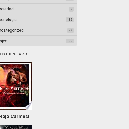
ociedad
2
ecnología
182
ncategorized
77
ajes
195
ROS POPULARES
Rojo Carmesí