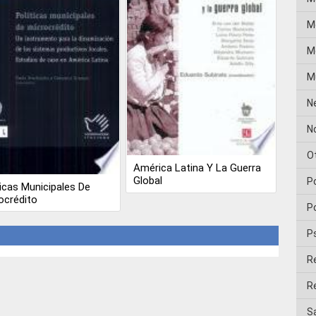
M
Me
M
N
No
O
América Latina Y La Guerra
Global
P
ticas Municipales De
ocrédito
Po
P
R
Re
Sa