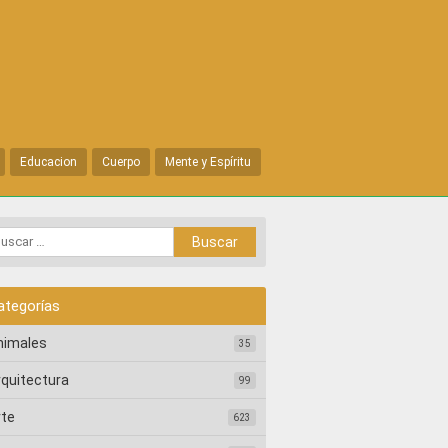
Educacion
Cuerpo
Mente y Espíritu
ategorías
nimales
35
rquitectura
99
rte
623