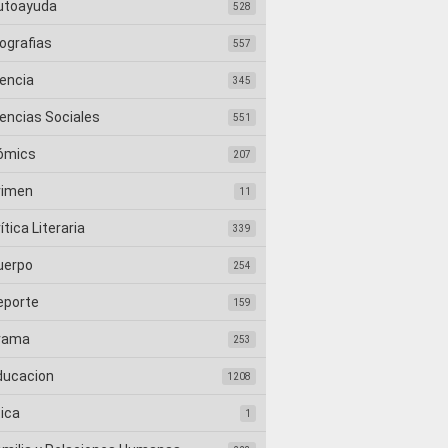
utoayuda
528
ografias
557
iencia
345
iencias Sociales
551
ómics
207
rimen
11
ítica Literaria
339
uerpo
254
eporte
159
rama
253
ducacion
1208
tica
1