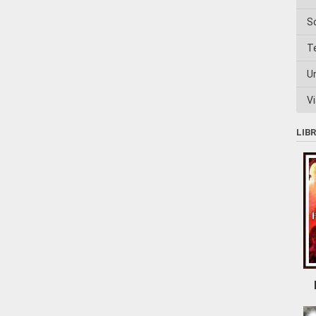
S
T
U
Vi
LIB