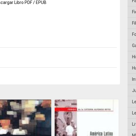
F
cargar Libro PDF / EPUB
Fi
Fi
F
G
Hi
H
I
J
L
L
Li
M