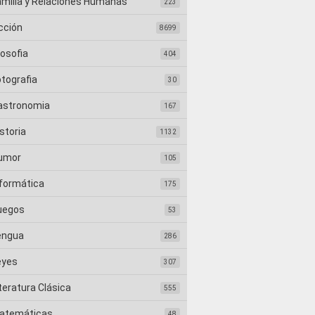
amilia y Relaciones Humanas
223
cción
8699
losofia
404
otografia
30
astronomia
167
storia
1132
umor
105
nformática
175
uegos
53
engua
286
eyes
307
teratura Clásica
555
atemáticas
48