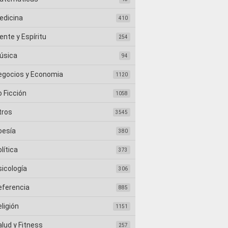
edicina
410
nte y Espíritu
254
úsica
94
egocios y Economia
1120
 Ficción
1058
tros
3545
oesía
380
lítica
373
sicología
306
eferencia
885
ligión
1151
lud y Fitness
257