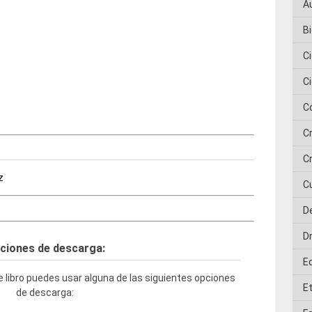
A
Bi
C
C
C
C
Cr
z
C
D
D
ciones de descarga:
E
 libro puedes usar alguna de las siguientes opciones
E
de descarga: