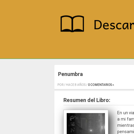
Penumbra
POR / HACE 8 AÑOS /
0 COMENTARIOS »
.
Resumen del Libro:
En un vi
a mi fam
mientra
pensami