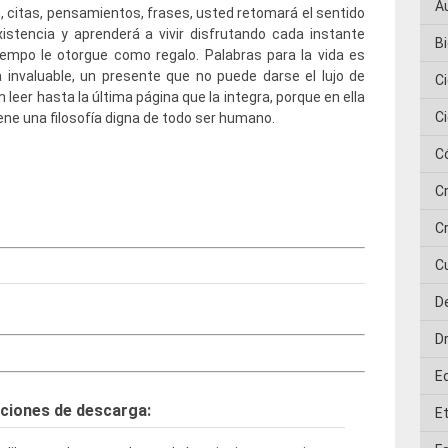
A
s, citas, pensamientos, frases, usted retomará el sentido
istencia y aprenderá a vivir disfrutando cada instante
Bi
iempo le otorgue como regalo. Palabras para la vida es
 invaluable, un presente que no puede darse el lujo de
C
in leer hasta la última página que la integra, porque en ella
C
ene una filosofía digna de todo ser humano.
C
C
Cr
C
D
D
E
ciones de descarga:
E