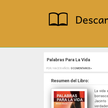
Palabras Para La Vida
POR / HACE 8 AÑOS /
0 COMENTARIOS »
.
Resumen del Libro:
La vida 
borrasca
Jacinto
verdader