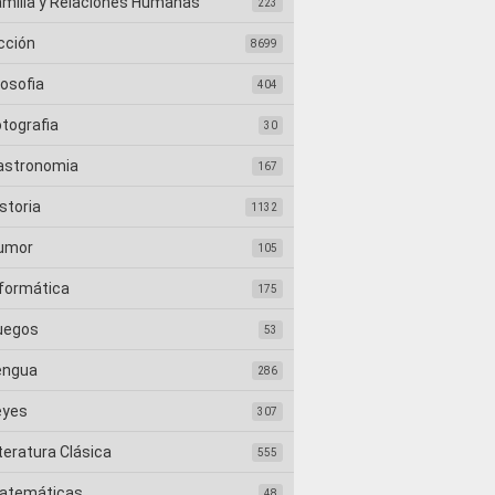
amilia y Relaciones Humanas
223
cción
8699
losofia
404
otografia
30
astronomia
167
storia
1132
umor
105
nformática
175
uegos
53
engua
286
eyes
307
teratura Clásica
555
atemáticas
48