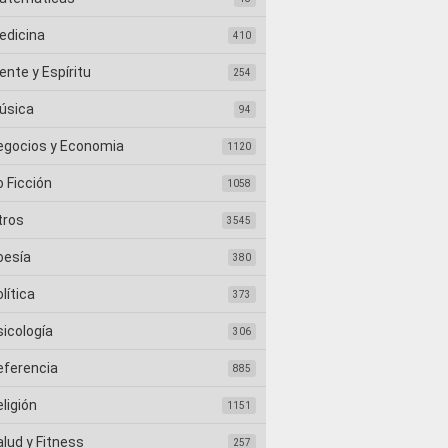
edicina
410
nte y Espíritu
254
úsica
94
egocios y Economia
1120
 Ficción
1058
tros
3545
oesía
380
lítica
373
sicología
306
eferencia
885
ligión
1151
lud y Fitness
257