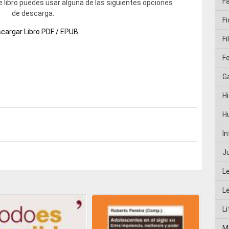
F
 libro puedes usar alguna de las siguientes opciones
de descarga:
Fi
cargar Libro PDF / EPUB
Fi
F
G
Hi
H
I
J
L
L
Li
M