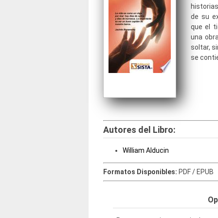
historia
de su ex
que el t
una obra
soltar, s
se conti
Autores del Libro:
William Alducin
Formatos Disponibles:
PDF / EPUB
Op