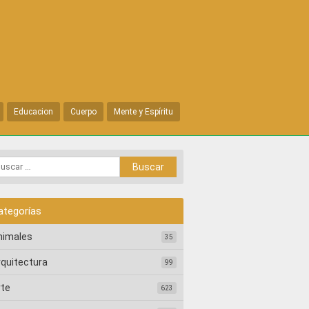
Educacion
Cuerpo
Mente y Espíritu
ategorías
nimales
35
rquitectura
99
rte
623