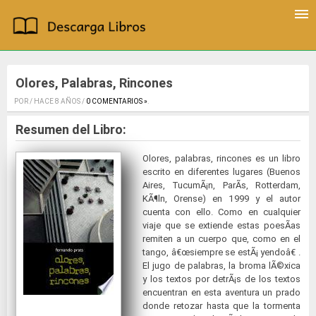
Olores, Palabras, Rincones
POR / HACE 8 AÑOS /
0 COMENTARIOS »
.
Resumen del Libro:
Olores, palabras, rincones es un libro
escrito en diferentes lugares (Buenos
Aires, TucumÃ¡n, ParÃ­s, Rotterdam,
KÃ¶ln, Orense) en 1999 y el autor
cuenta con ello. Como en cualquier
viaje que se extiende estas poesÃ­as
remiten a un cuerpo que, como en el
tango, â€œsiempre se estÃ¡ yendoâ€ .
El jugo de palabras, la broma lÃ©xica
y los textos por detrÃ¡s de los textos
encuentran en esta aventura un prado
donde retozar hasta que la tormenta