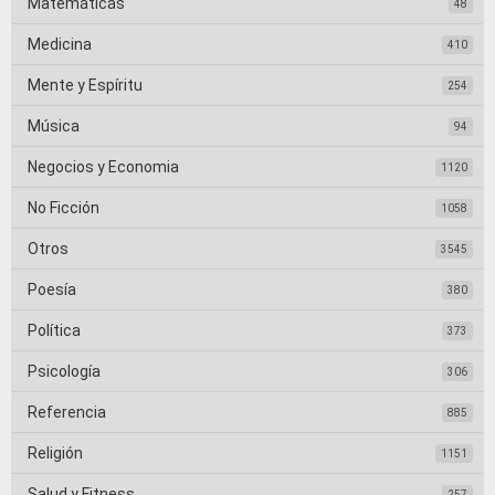
Matemáticas
48
Medicina
410
Mente y Espíritu
254
Música
94
Negocios y Economia
1120
No Ficción
1058
Otros
3545
Poesía
380
Política
373
Psicología
306
Referencia
885
Religión
1151
Salud y Fitness
257