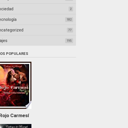
ociedad
2
ecnología
182
ncategorized
77
ajes
195
ROS POPULARES
Rojo Carmesí