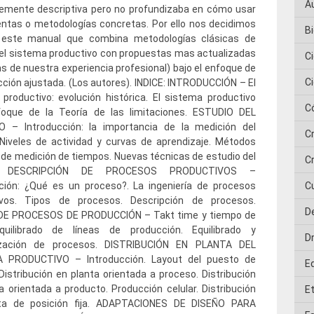
A
emente descriptiva pero no profundizaba en cómo usar
ntas o metodologías concretas. Por ello nos decidimos
Bi
 este manual que combina metodologías clásicas de
el sistema productivo con propuestas mas actualizadas
C
as de nuestra experiencia profesional) bajo el enfoque de
C
cción ajustada. (Los autores). INDICE: INTRODUCCIÓN – El
productivo: evolución histórica. El sistema productivo
C
foque de la Teoría de las limitaciones. ESTUDIO DEL
 – Introducción: la importancia de la medición del
C
 Niveles de actividad y curvas de aprendizaje. Métodos
 de medición de tiempos. Nuevas técnicas de estudio del
Cr
o. DESCRIPCIÓN DE PROCESOS PRODUCTIVOS –
cción: ¿Qué es un proceso?. La ingeniería de procesos
C
ivos. Tipos de procesos. Descripción de procesos.
D
DE PROCESOS DE PRODUCCIÓN – Takt time y tiempo de
Equilibrado de líneas de producción. Equilibrado y
D
ización de procesos. DISTRIBUCIÓN EN PLANTA DEL
 PRODUCTIVO – Introducción. Layout del puesto de
E
 Distribución en planta orientada a proceso. Distribución
a orientada a producto. Producción celular. Distribución
E
ta de posición fija. ADAPTACIONES DE DISEÑO PARA