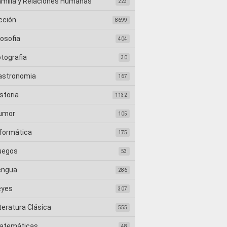
amilia y Relaciones Humanas
223
cción
8699
losofia
404
otografia
30
astronomia
167
storia
1132
umor
105
nformática
175
uegos
53
engua
286
eyes
307
teratura Clásica
555
atemáticas
48