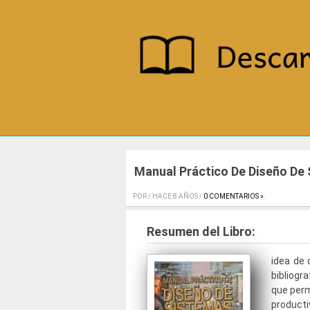
Manual Práctico De Diseño De
POR / HACE 8 AÑOS /
0 COMENTARIOS »
.
Resumen del Libro:
idea de 
bibliogr
que perm
product