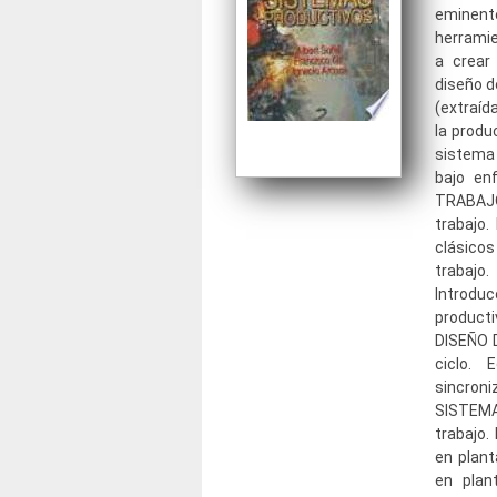
eminent
herramie
a crear
diseño d
(extraíd
la produ
sistema 
bajo en
TRABAJO
trabajo.
clásicos
trabaj
Introdu
product
DISEÑO 
ciclo. 
sincron
SISTEMA
trabajo.
en plant
en plan