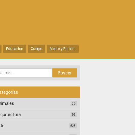
Educacion
Cuerpo
Mente y Espíritu
ategorías
nimales
35
rquitectura
99
rte
623