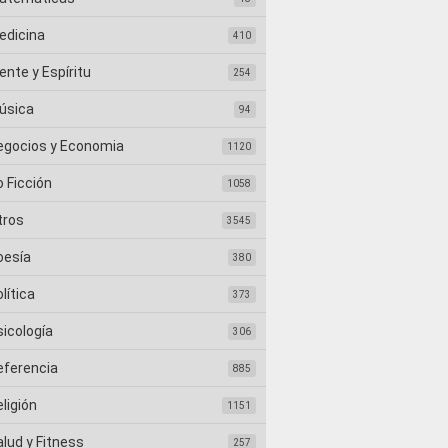
edicina
410
nte y Espíritu
254
úsica
94
egocios y Economia
1120
 Ficción
1058
tros
3545
oesía
380
lítica
373
sicología
306
eferencia
885
ligión
1151
lud y Fitness
257