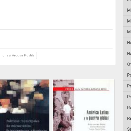
M
Me
M
N
No
Ignasi Arcusa Postils
O
P
Po
P
R
Re
Sa