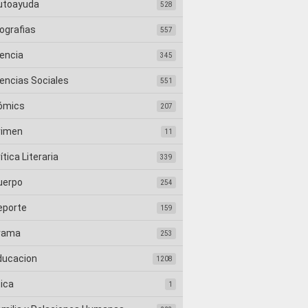
utoayuda
528
ografias
557
iencia
345
iencias Sociales
551
ómics
207
rimen
11
ítica Literaria
339
uerpo
254
eporte
159
rama
253
ducacion
1208
tica
1