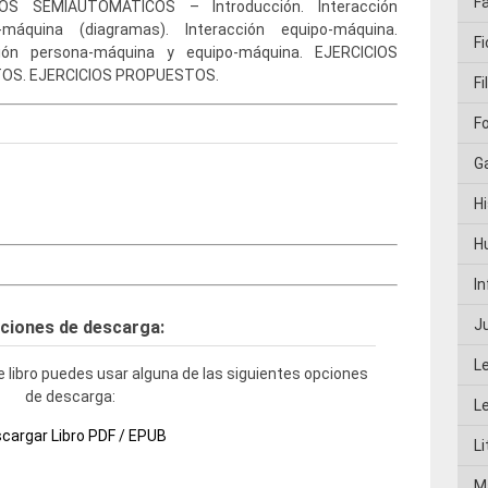
F
OS SEMIAUTOMÁTICOS – Introducción. Interacción
-máquina (diagramas). Interacción equipo-máquina.
Fi
ción persona-máquina y equipo-máquina. EJERCICIOS
OS. EJERCICIOS PROPUESTOS.
Fi
F
G
Hi
H
I
J
ciones de descarga:
L
 libro puedes usar alguna de las siguientes opciones
de descarga:
L
cargar Libro PDF / EPUB
Li
M