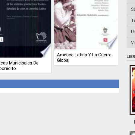
S
T
U
Vi
América Latina Y La Guerra
LIB
Global
ticas Municipales De
ocrédito