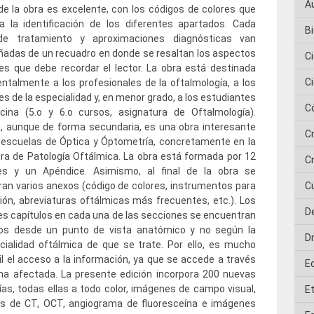
A
e la obra es excelente, con los códigos de colores que
a la identificación de los diferentes apartados. Cada
Bi
de tratamiento y aproximaciones diagnósticas van
adas de un recuadro en donde se resaltan los aspectos
C
les que debe recordar el lector. La obra está destinada
C
talmente a los profesionales de la oftalmología, a los
es de la especialidad y, en menor grado, a los estudiantes
C
cina (5.o y 6.o cursos, asignatura de Oftalmología).
, aunque de forma secundaria, es una obra interesante
C
 escuelas de Óptica y Óptometría, concretamente en la
ra de Patología Oftálmica. La obra está formada por 12
Cr
es y un Apéndice. Asimismo, al final de la obra se
an varios anexos (código de colores, instrumentos para
C
ión, abreviaturas oftálmicas más frecuentes, etc.). Los
D
es capítulos en cada una de las secciones se encuentran
os desde un punto de vista anatómico y no según la
D
ialidad oftálmica de que se trate. Por ello, es mucho
l el acceso a la información, ya que se accede a través
E
na afectada. La presente edición incorpora 200 nuevas
ías, todas ellas a todo color, imágenes de campo visual,
E
s de CT, OCT, angiograma de fluoresceína e imágenes