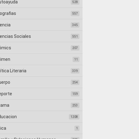
utoayuda
528
ografias
557
iencia
345
iencias Sociales
551
ómics
207
rimen
11
ítica Literaria
339
uerpo
254
eporte
159
rama
253
ducacion
1208
tica
1