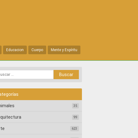
Educacion
Cuerpo
Mente y Espíritu
ategorías
nimales
35
rquitectura
99
rte
623