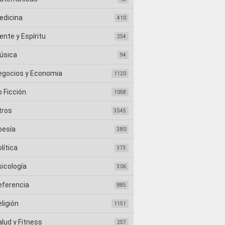
edicina
410
nte y Espíritu
254
úsica
94
egocios y Economia
1120
 Ficción
1058
tros
3545
oesía
380
lítica
373
sicología
306
eferencia
885
ligión
1151
lud y Fitness
257