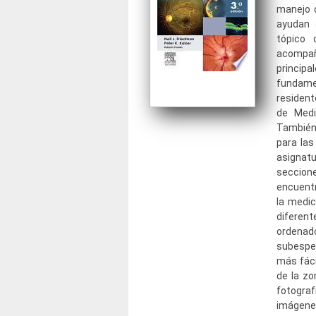
manejo d
ayudan 
tópico 
acompañ
principa
fundamen
resident
de Medi
También
para las
asignatu
seccion
encuentr
la medic
diferent
ordenad
subespec
más fáci
de la zo
fotograf
imágene