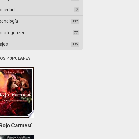
ociedad
2
ecnología
182
ncategorized
77
ajes
195
ROS POPULARES
Rojo Carmesí