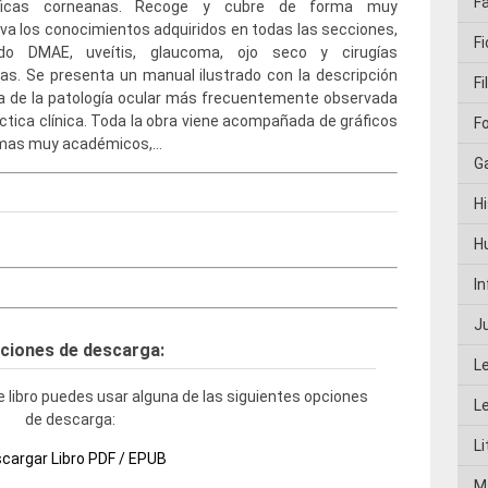
F
áficas corneanas. Recoge y cubre de forma muy
va los conocimientos adquiridos en todas las secciones,
Fi
ndo DMAE, uveítis, glaucoma, ojo seco y cirugías
vas. Se presenta un manual ilustrado con la descripción
Fi
a de la patología ocular más frecuentemente observada
áctica clínica. Toda la obra viene acompañada de gráficos
F
mas muy académicos,…
G
Hi
H
I
J
ciones de descarga:
L
 libro puedes usar alguna de las siguientes opciones
L
de descarga:
Li
cargar Libro PDF / EPUB
M