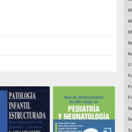
M
Me
M
N
No
O
P
Po
P
R
Re
Sa