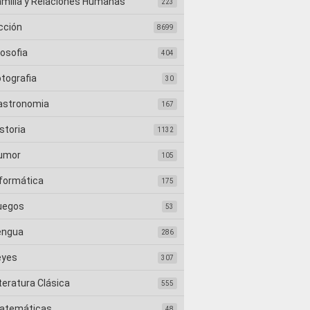
amilia y Relaciones Humanas
223
cción
8699
losofia
404
otografia
30
astronomia
167
storia
1132
umor
105
nformática
175
uegos
53
engua
286
eyes
307
teratura Clásica
555
atemáticas
48