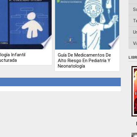
S
T
U
Vi
logía Infantil
Guía De Medicamentos De
LIB
ucturada
Alto Riesgo En Pediatría Y
Neonatología