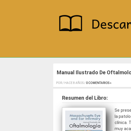
Manual Ilustrado De Oftalmol
POR / HACE 8 AÑOS /
0 COMENTARIOS »
.
Resumen del Libro:
Se prese
la patol
clínica.
muy acad