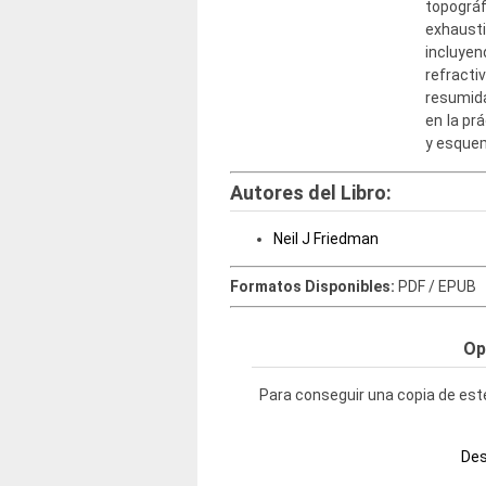
topogr
exhausti
incluye
refracti
resumid
en la pr
y esque
Autores del Libro:
Neil J Friedman
Formatos Disponibles:
PDF / EPUB
Op
Para conseguir una copia de este
Des