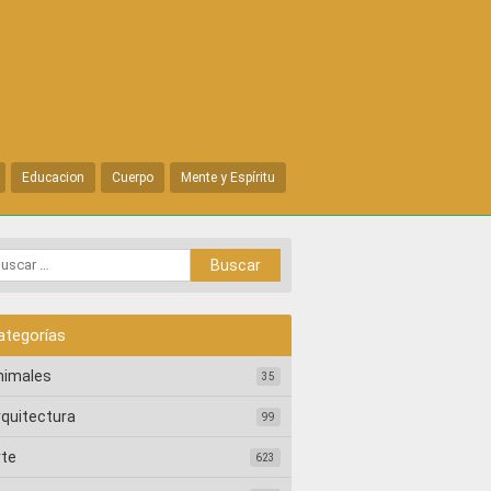
Educacion
Cuerpo
Mente y Espíritu
ategorías
nimales
35
rquitectura
99
rte
623