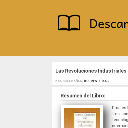
Las Revoluciones Industriales
POR / HACE 8 AÑOS /
0 COMENTARIOS »
.
Resumen del Libro:
Para est
tres con
tecnoló
internac