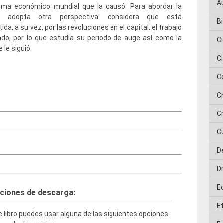
A
tema económico mundial que la causó. Para abordar la
a adopta otra perspectiva: considera que está
Bi
ida, a su vez, por las revoluciones en el capital, el trabajo
ado, por lo que estudia su periodo de auge así como la
C
e le siguió.
C
C
C
Cr
C
D
D
E
ciones de descarga:
E
 libro puedes usar alguna de las siguientes opciones