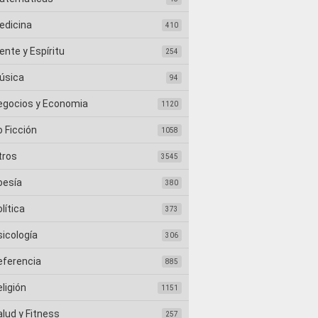
edicina
410
nte y Espíritu
254
úsica
94
egocios y Economia
1120
 Ficción
1058
tros
3545
oesía
380
lítica
373
sicología
306
eferencia
885
ligión
1151
lud y Fitness
257