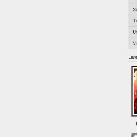
S
T
U
Vi
LIB