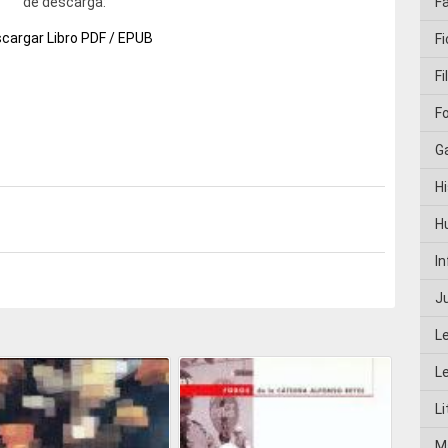
de descarga:
F
cargar Libro PDF / EPUB
Fi
Fi
F
G
Hi
H
I
J
L
L
Li
M