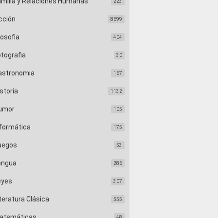
amilia y Relaciones Humanas
223
cción
8699
losofia
404
otografia
30
astronomia
167
storia
1132
umor
105
nformática
175
uegos
53
engua
286
eyes
307
teratura Clásica
555
atemáticas
48