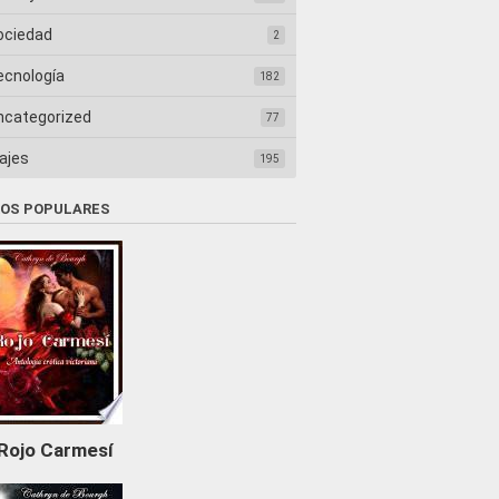
ociedad
2
ecnología
182
ncategorized
77
ajes
195
ROS POPULARES
Rojo Carmesí