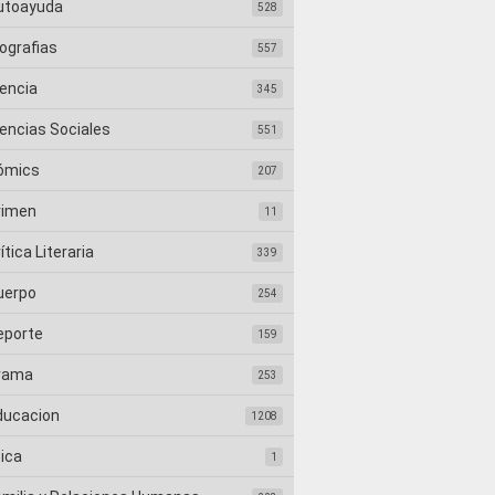
utoayuda
528
ografias
557
iencia
345
iencias Sociales
551
ómics
207
rimen
11
ítica Literaria
339
uerpo
254
eporte
159
rama
253
ducacion
1208
tica
1