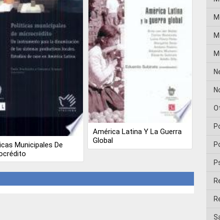
M
Me
M
N
No
O
P
América Latina Y La Guerra
Global
ticas Municipales De
Po
ocrédito
P
R
Re
Sa