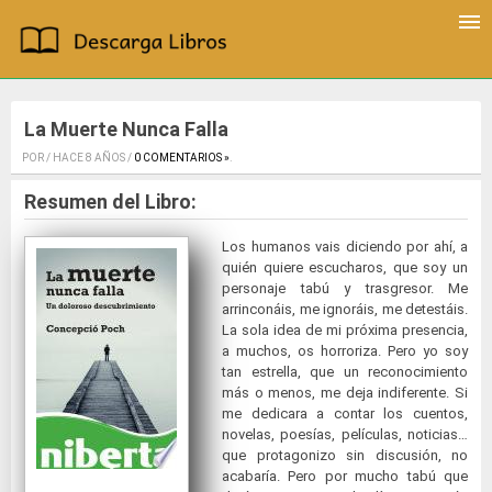
La Muerte Nunca Falla
POR / HACE 8 AÑOS /
0 COMENTARIOS »
.
Resumen del Libro:
Los humanos vais diciendo por ahí, a
quién quiere escucharos, que soy un
personaje tabú y trasgresor. Me
arrinconáis, me ignoráis, me detestáis.
La sola idea de mi próxima presencia,
a muchos, os horroriza. Pero yo soy
tan estrella, que un reconocimiento
más o menos, me deja indiferente. Si
me dedicara a contar los cuentos,
novelas, poesías, películas, noticias…
que protagonizo sin discusión, no
acabaría. Pero por mucho tabú que