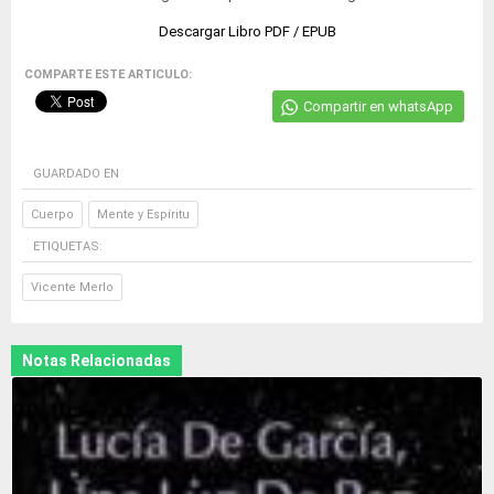
Descargar Libro PDF / EPUB
COMPARTE ESTE ARTICULO:
Compartir en whatsApp
GUARDADO EN
Cuerpo
Mente y Espíritu
ETIQUETAS:
Vicente Merlo
Notas Relacionadas