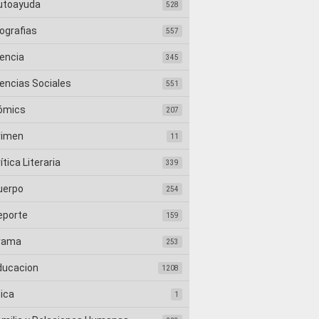
utoayuda
528
ografias
557
iencia
345
iencias Sociales
551
ómics
207
rimen
11
ítica Literaria
339
uerpo
254
eporte
159
rama
253
ducacion
1208
tica
1