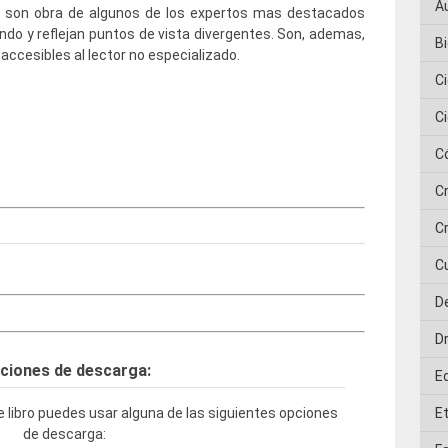
A
s son obra de algunos de los expertos mas destacados
ndo y reflejan puntos de vista divergentes. Son, ademas,
Bi
 accesibles al lector no especializado.
C
C
C
C
Cr
C
D
D
ciones de descarga:
E
 libro puedes usar alguna de las siguientes opciones
E
de descarga: