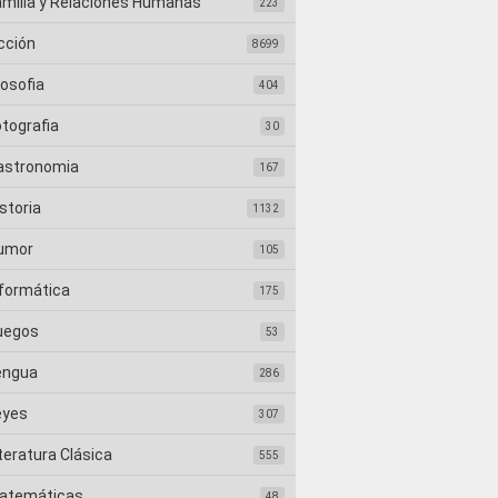
amilia y Relaciones Humanas
223
cción
8699
losofia
404
otografia
30
astronomia
167
storia
1132
umor
105
nformática
175
uegos
53
engua
286
eyes
307
teratura Clásica
555
atemáticas
48