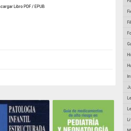
F
cargar Libro PDF / EPUB
Fi
Fi
F
G
Hi
H
I
J
L
L
Li
M