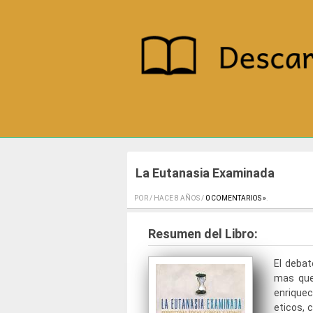
La Eutanasia Examinada
POR / HACE 8 AÑOS /
0 COMENTARIOS »
.
Resumen del Libro:
El debat
mas que
enrique
eticos, 