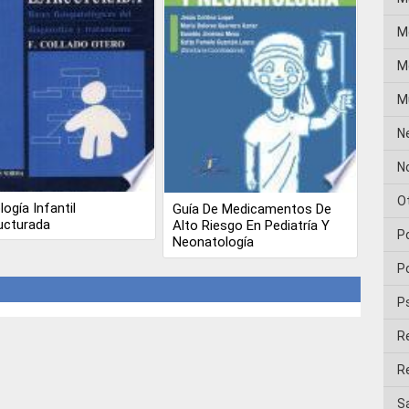
M
Me
M
N
No
O
logía Infantil
Guía De Medicamentos De
ucturada
Alto Riesgo En Pediatría Y
P
Neonatología
Po
P
R
Re
Sa