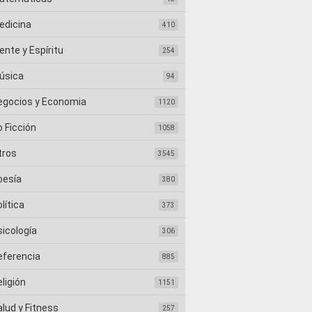
edicina
410
nte y Espíritu
254
úsica
94
egocios y Economia
1120
 Ficción
1058
tros
3545
oesía
380
lítica
373
sicología
306
eferencia
885
ligión
1151
lud y Fitness
257