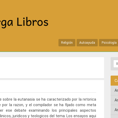
Religión
Autoayuda
Psicología
C
A
e sobre la eutanasia se ha caracterizado por la retorica
A
 por la razon, y el compilador se ha fijado como meta
A
cer ese debate examinando los principales aspectos
clinicos, juridicos y teologicos del tema. Los ensayos aqui