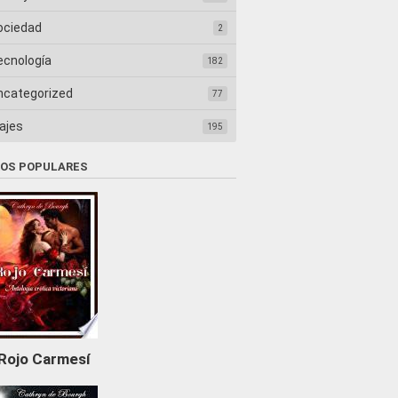
ociedad
2
ecnología
182
ncategorized
77
ajes
195
ROS POPULARES
Rojo Carmesí