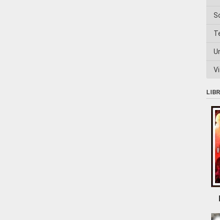
S
T
U
Vi
LIB