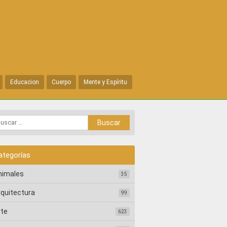
Educacion
Cuerpo
Mente y Espíritu
ategorías
nimales
35
rquitectura
99
rte
623