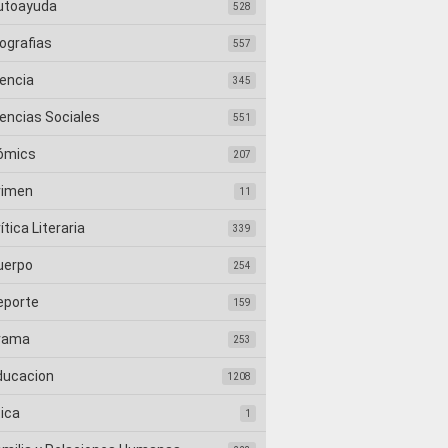
utoayuda
528
ografias
557
iencia
345
iencias Sociales
551
ómics
207
rimen
11
ítica Literaria
339
uerpo
254
eporte
159
rama
253
ducacion
1208
tica
1