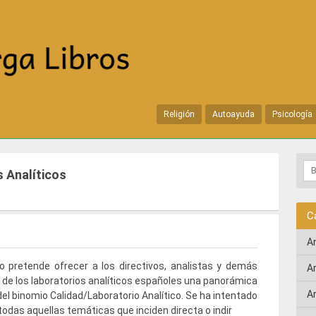
Religión
Autoayuda
Psicología
s Analíticos
C
A
ro pretende ofrecer a los directivos, analistas y demás
A
 de los laboratorios analíticos españoles una panorámica
A
del binomio Calidad/Laboratorio Analítico. Se ha intentado
todas aquellas temáticas que inciden directa o indir