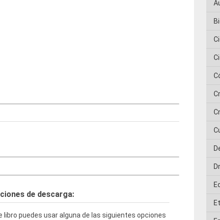
A
Bi
C
C
C
C
Cr
C
D
D
E
ciones de descarga:
E
 libro puedes usar alguna de las siguientes opciones