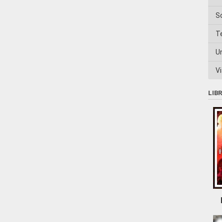
S
T
U
Vi
LIB