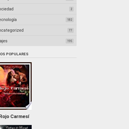
ociedad
2
ecnología
182
ncategorized
77
ajes
195
ROS POPULARES
Rojo Carmesí