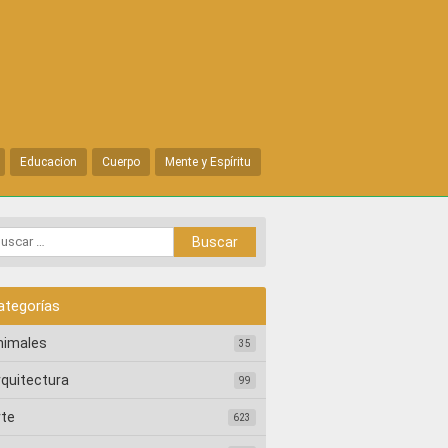
Educacion
Cuerpo
Mente y Espíritu
ategorías
nimales
35
rquitectura
99
rte
623