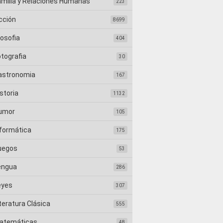
amilia y Relaciones Humanas
223
cción
8699
losofia
404
otografia
30
astronomia
167
storia
1132
umor
105
nformática
175
uegos
53
engua
286
eyes
307
teratura Clásica
555
atemáticas
48