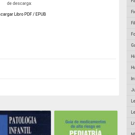
F
de descarga:
Fi
cargar Libro PDF / EPUB
Fi
F
G
Hi
H
I
J
L
L
Li
M