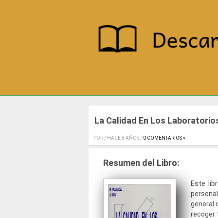
La Calidad En Los Laboratorio
POR / HACE 8 AÑOS /
0 COMENTARIOS »
.
Resumen del Libro:
Este lib
personal
general 
recoger 