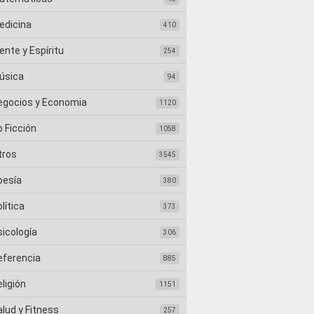
edicina
410
nte y Espíritu
254
úsica
94
egocios y Economia
1120
 Ficción
1058
tros
3545
oesía
380
lítica
373
sicología
306
eferencia
885
ligión
1151
lud y Fitness
257