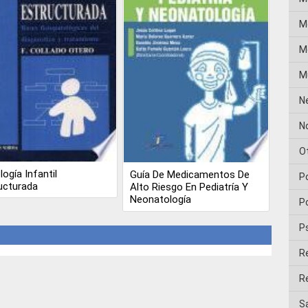
M
Me
M
N
No
O
logía Infantil
Guía De Medicamentos De
P
ucturada
Alto Riesgo En Pediatría Y
Neonatología
Po
P
R
Re
Sa