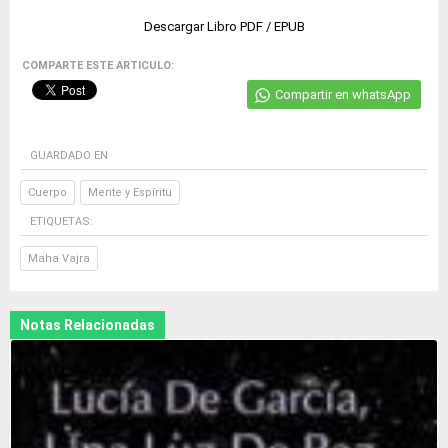
Descargar Libro PDF / EPUB
COMPARTE ESTE ARTICULO:
Compartir en whatsApp
GUARDADO EN
Cuerpo
Mente y Espíritu
ETIQUETAS:
Maha Vajra
Notas Relacionadas