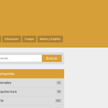
Educacion
Cuerpo
Mente y Espíritu
ategorías
nimales
35
rquitectura
99
rte
623