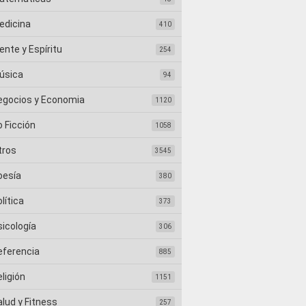
edicina
410
nte y Espíritu
254
úsica
94
egocios y Economia
1120
 Ficción
1058
tros
3545
oesía
380
lítica
373
sicología
306
eferencia
885
ligión
1151
lud y Fitness
257