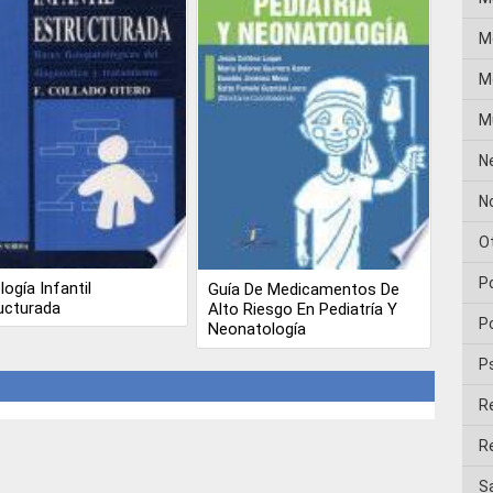
M
Me
M
N
No
O
P
logía Infantil
Guía De Medicamentos De
ucturada
Alto Riesgo En Pediatría Y
Po
Neonatología
P
R
Re
Sa