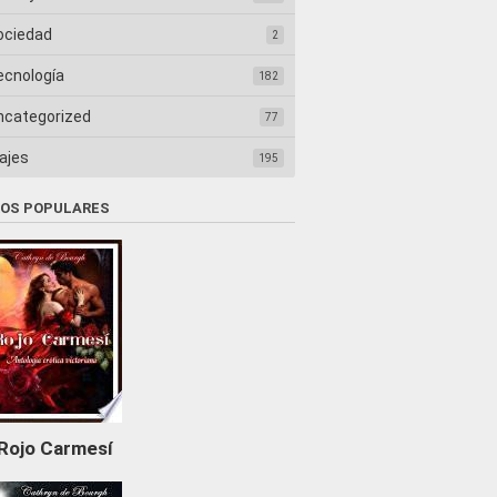
ociedad
2
ecnología
182
ncategorized
77
ajes
195
ROS POPULARES
Rojo Carmesí