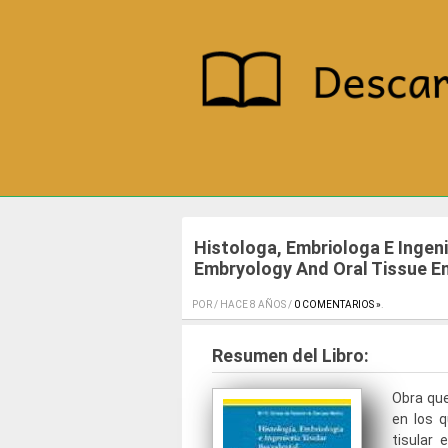
Histologa, Embriologa E Ingeni
Embryology And Oral Tissue E
POR / HACE 8 AÑOS /
0 COMENTARIOS »
.
Resumen del Libro:
Obra que
en los q
tisular 