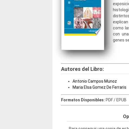
exposic
histolo
distint
explica
como las
con una
genes se
Autores del Libro:
Antonio Campos Munoz
Maria Elsa Gomez De Ferraris
Formatos Disponibles:
PDF / EPUB
Op
Para conseguir una copia de este