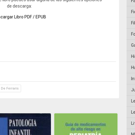
F
de descarga:
Fi
cargar Libro PDF / EPUB
Fi
F
G
Hi
H
I
De Ferraris
J
L
L
Li
M