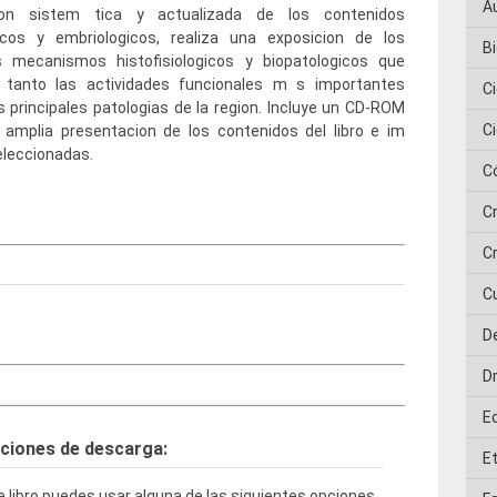
A
ion sistem tica y actualizada de los contenidos
gicos y embriologicos, realiza una exposicion de los
Bi
os mecanismos histofisiologicos y biopatologicos que
n tanto las actividades funcionales m s importantes
C
 principales patologias de la region. Incluye un CD-ROM
C
 amplia presentacion de los contenidos del libro e im
leccionadas.
C
C
Cr
C
D
D
E
ciones de descarga:
E
 libro puedes usar alguna de las siguientes opciones