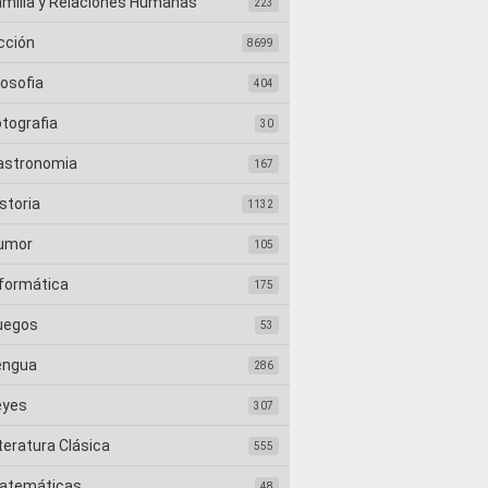
amilia y Relaciones Humanas
223
cción
8699
losofia
404
otografia
30
astronomia
167
storia
1132
umor
105
nformática
175
uegos
53
engua
286
eyes
307
teratura Clásica
555
atemáticas
48