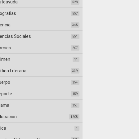
utoayuda
528
ografias
557
iencia
345
iencias Sociales
551
ómics
207
rimen
11
ítica Literaria
339
uerpo
254
eporte
159
rama
253
ducacion
1208
tica
1