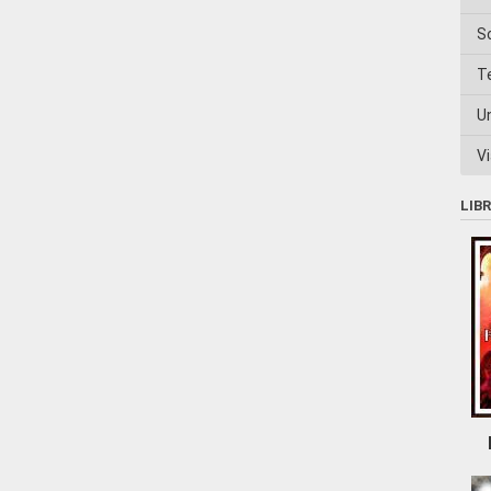
S
T
U
Vi
LIB