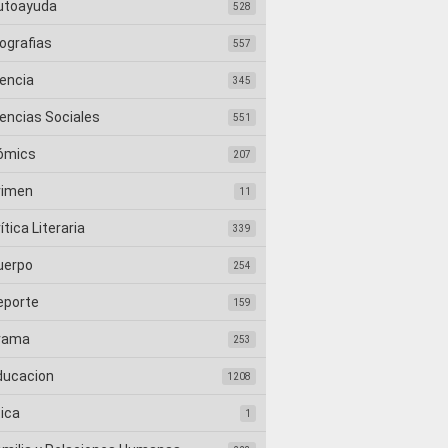
utoayuda
528
ografias
557
iencia
345
iencias Sociales
551
ómics
207
rimen
11
ítica Literaria
339
uerpo
254
eporte
159
rama
253
ducacion
1208
tica
1