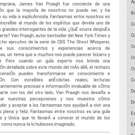
A
emprana, James Van Praagh fue conciente de una
Ón que la mayorÍa de nosotros no puede ver, y ha
Bi
 su vida a explicÁrnosla. Fantasmas entre nosotros es
 increÍble al mundo de los espÍritus que devela uno de
C
 grandes interrogantes de la vida: ¿QuÉ ocurre despuÉs
C
erte? Van Praagh, autor bestseller del New York Times y
tor ejecutivo de la serie de CBS The Ghost Whisperer,
C
te sus conocimientos y experiencias acerca de
as, un tema que a muchos nos puede parecer bizarro y
C
or. Pero cuando un guÍa experto nos brinda una
iÓn detallada sobre este mundo del mÁs allÁ, el rechazo
Cr
rensiÓn pueden transformarse en conocimiento e
ciÓn. Con increÍbles anÉcdotas reales, lecturas
C
riantemente precisas e informaciÓn invaluable de cÓmo
D
arte con los del otro lado, Van Praagh nos desafÍa a
onar nuestras percepciones y nos muestra cÓmo
D
der y aceptar a los fantasmas nos ayudarÁ a vivir una
s plena y feliz. Fantasmas entre nosotros es una guÍa
E
a y Única que te llevarÁ a conocer el mundo de los
s como nunca te lo hubieses imaginado.
E