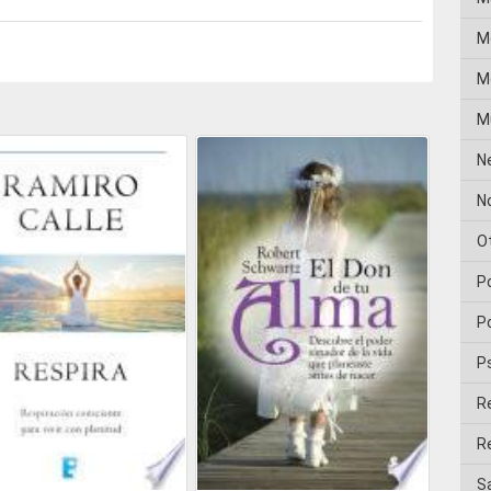
M
Me
M
N
No
O
P
Po
P
R
Re
Sa