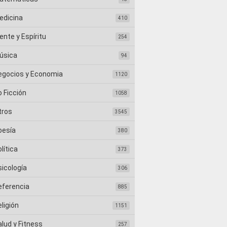
edicina
410
nte y Espíritu
254
úsica
94
egocios y Economia
1120
 Ficción
1058
tros
3545
oesía
380
lítica
373
sicología
306
eferencia
885
ligión
1151
lud y Fitness
257