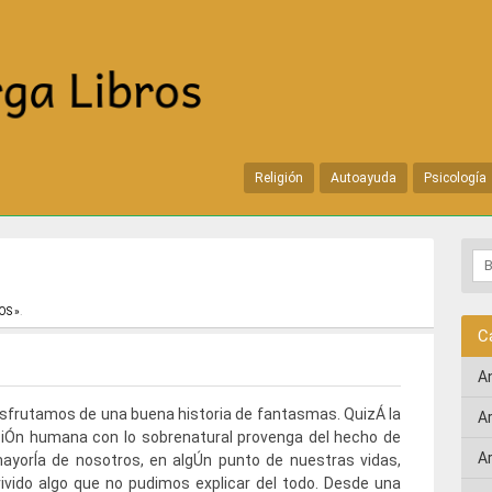
Religión
Autoayuda
Psicología
OS »
.
C
A
sfrutamos de una buena historia de fantasmas. QuizÁ la
A
ciÓn humana con lo sobrenatural provenga del hecho de
A
ayorÍa de nosotros, en algÚn punto de nuestras vidas,
vido algo que no pudimos explicar del todo. Desde una