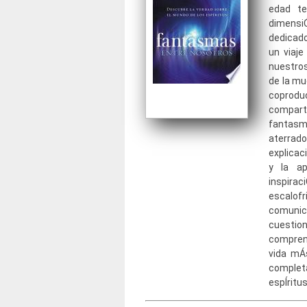
edad t
dimensi
dedicado
un viaje
nuestros
de la mu
coproduc
compar
fantasm
aterrad
explicac
y la ap
inspira
escalof
comunic
cuesti
compren
vida mÁ
complet
espÍritu