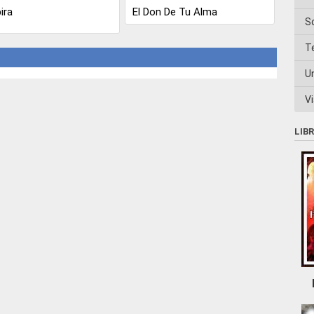
ira
El Don De Tu Alma
S
T
U
Vi
LIB