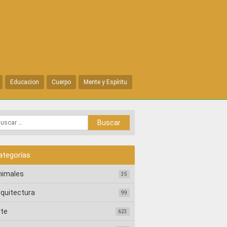
Educacion
Cuerpo
Mente y Espíritu
ategorías
nimales
35
rquitectura
99
rte
623