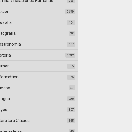
amilia y Relaciones Humanas
223
cción
8699
losofia
404
otografia
30
astronomia
167
storia
1132
umor
105
nformática
175
uegos
53
engua
286
eyes
307
teratura Clásica
555
atemáticas
48