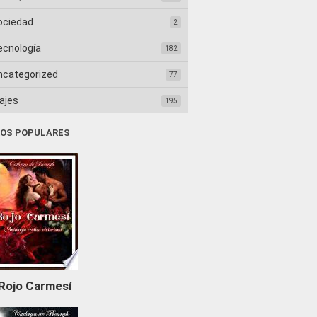
ociedad
2
ecnología
182
ncategorized
77
ajes
195
ROS POPULARES
Rojo Carmesí