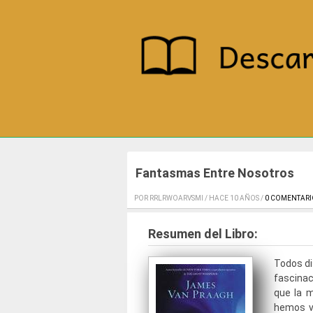
Fantasmas Entre Nosotros
POR RRLRWOARVSMI / HACE 10 AÑOS /
0 COMENTARI
Resumen del Libro:
Todos di
fascina
que la m
hemos vi