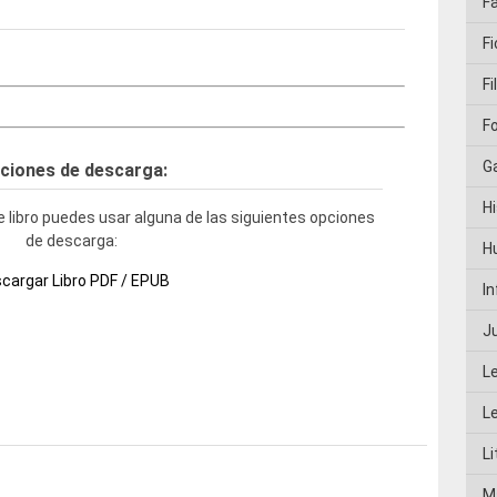
F
Fi
Fi
F
G
ciones de descarga:
Hi
 libro puedes usar alguna de las siguientes opciones
de descarga:
H
cargar Libro PDF / EPUB
I
J
L
L
Li
M