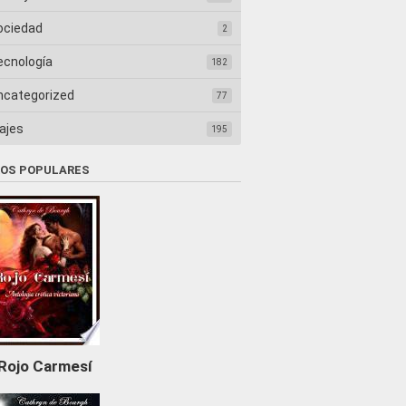
ociedad
2
ecnología
182
ncategorized
77
ajes
195
ROS POPULARES
Rojo Carmesí