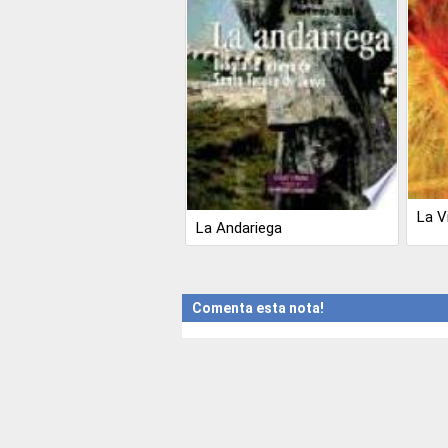
La V
La Andariega
Comenta esta nota!