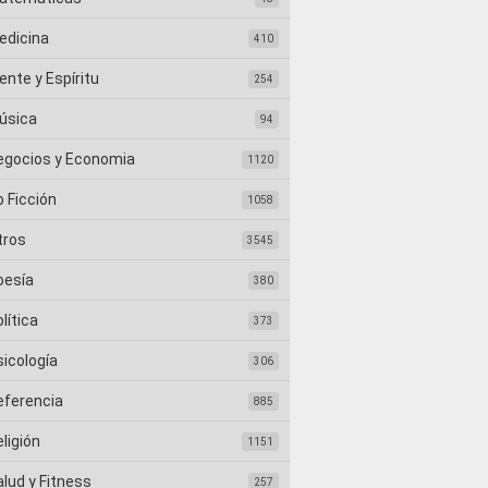
edicina
410
nte y Espíritu
254
úsica
94
egocios y Economia
1120
 Ficción
1058
tros
3545
oesía
380
lítica
373
sicología
306
eferencia
885
ligión
1151
lud y Fitness
257