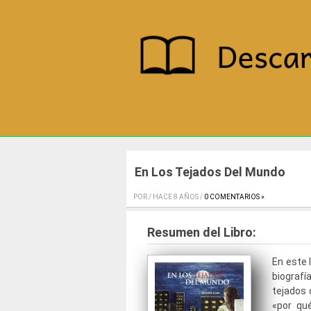
En Los Tejados Del Mundo
POR / HACE 8 AÑOS /
0 COMENTARIOS »
.
Resumen del Libro:
En este 
biografí
tejados 
«por qué