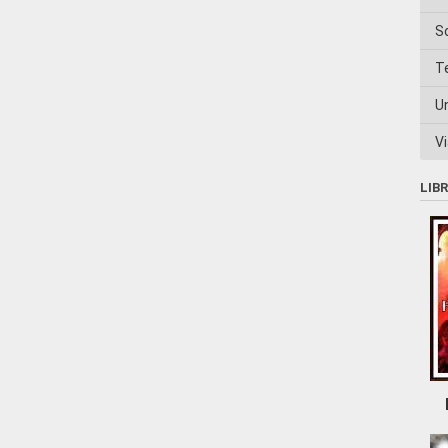
S
T
U
Vi
LIB