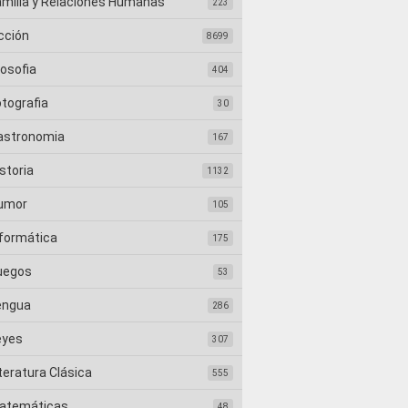
amilia y Relaciones Humanas
223
cción
8699
losofia
404
otografia
30
astronomia
167
storia
1132
umor
105
nformática
175
uegos
53
engua
286
eyes
307
teratura Clásica
555
atemáticas
48