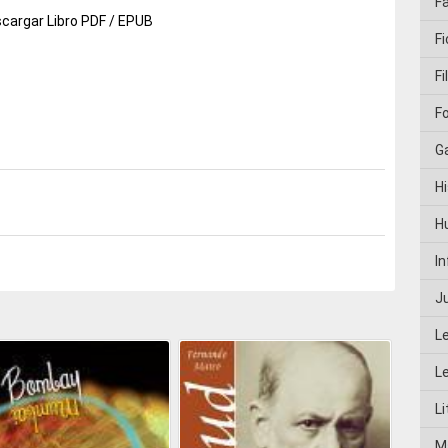
F
cargar Libro PDF / EPUB
Fi
Fi
F
G
Hi
H
I
J
L
L
Li
M