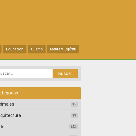
Educacion
Cuerpo
Mente y Espíritu
ategorías
nimales
35
rquitectura
99
rte
623