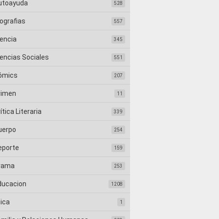
utoayuda
528
ografias
557
iencia
345
iencias Sociales
551
ómics
207
rimen
11
ítica Literaria
339
uerpo
254
eporte
159
rama
253
ducacion
1208
tica
1