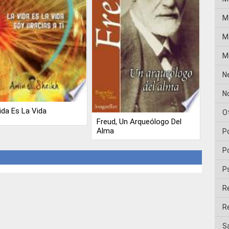
M
Me
M
N
No
ida Es La Vida
O
Freud, Un Arqueólogo Del
Alma
P
Po
P
R
Re
Sa