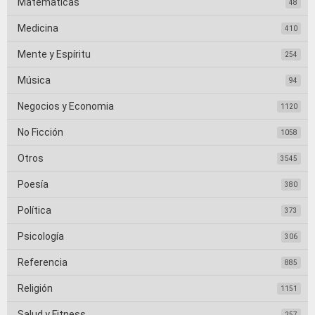
Matemáticas
48
Medicina
410
Mente y Espíritu
254
Música
94
Negocios y Economia
1120
No Ficción
1058
Otros
3545
Poesía
380
Política
373
Psicología
306
Referencia
885
Religión
1151
Salud y Fitness
257