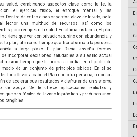
A
su salud, combinando aspectos clave como la fe, la
ación, el ejercicio físico, el enfoque mental y las
Bi
s. Dentro de estos cinco aspectos clave de la vida, se le
al lector una multitud de recursos, así como los
C
tos para recuperar la salud. En última instancia, El plan
C
l no tiene que ver con privaciones, sino con abundancia, y
este plan, al mismo tiempo que transforma a la persona,
C
enible a largo plazo. El plan Daniel enseña formas
s de incorporar decisiones saludables a su estilo actual
C
 al mismo tiempo que le anima a confiar en el poder de
 medio de un conjunto de principios bíblicos. En él se
Cr
 lector a llevar a cabo el Plan con otra persona, o con un
 fin de acelerar sus resultados y disfrutar de un sistema
C
do de apoyo. Se le ofrece aplicaciones realistas y
D
s que son fáciles de llevar a la práctica y producen unos
os tangibles.
D
E
E