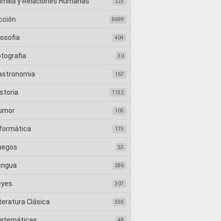
amilia y Relaciones Humanas
223
cción
8699
losofia
404
otografia
30
astronomia
167
storia
1132
umor
105
nformática
175
uegos
53
engua
286
eyes
307
teratura Clásica
555
atemáticas
48