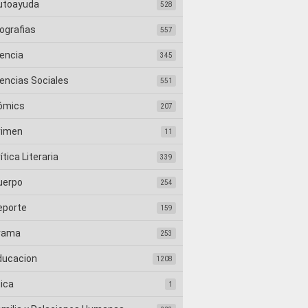
utoayuda
528
ografias
557
iencia
345
iencias Sociales
551
ómics
207
rimen
11
ítica Literaria
339
uerpo
254
eporte
159
rama
253
ducacion
1208
tica
1