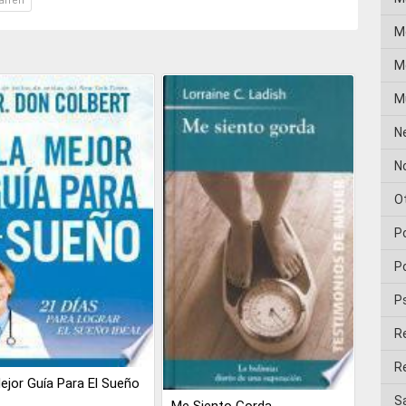
arren
M
Me
M
N
No
O
P
Po
P
R
Re
ejor Guía Para El Sueño
Sa
Me Siento Gorda