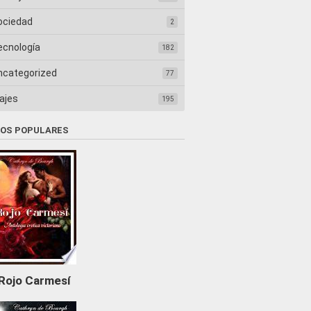
ociedad
2
ecnología
182
ncategorized
77
ajes
195
ROS POPULARES
Rojo Carmesí