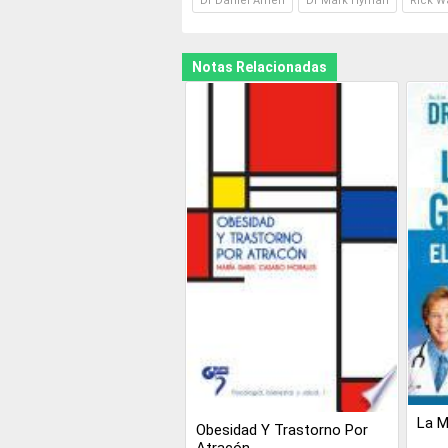
Dr Daniel Amen
Dr Mark Hyman
Rick W
Notas Relacionadas
La M
Obesidad Y Trastorno Por
Atracón