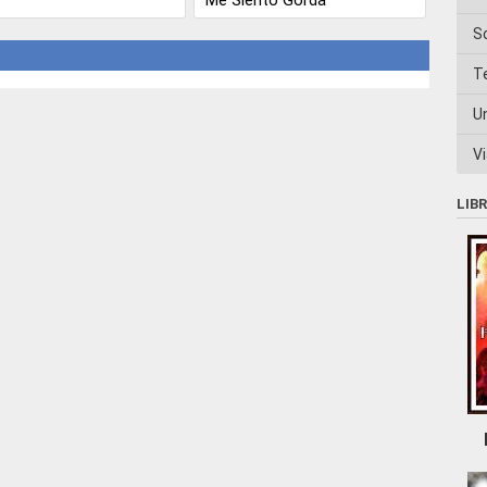
S
T
U
Vi
LIB