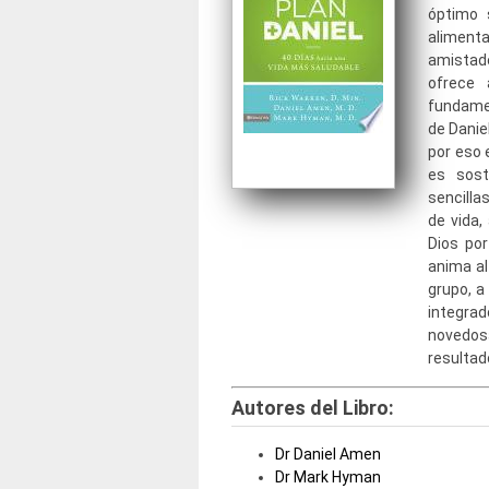
óptimo 
aliment
amistade
ofrece 
fundamen
de Danie
por eso 
es sost
sencilla
de vida,
Dios por
anima al
grupo, a
integra
novedosa
resultad
Autores del Libro:
Dr Daniel Amen
Dr Mark Hyman