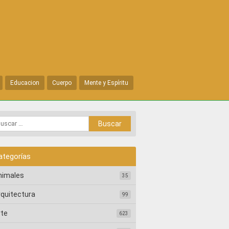
Educacion
Cuerpo
Mente y Espíritu
ategorías
nimales
35
rquitectura
99
rte
623