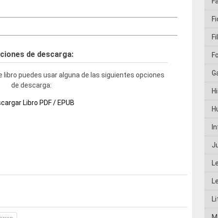
F
Fi
Fi
ciones de descarga:
F
G
 libro puedes usar alguna de las siguientes opciones
de descarga:
Hi
cargar Libro PDF / EPUB
H
I
J
L
L
Li
M