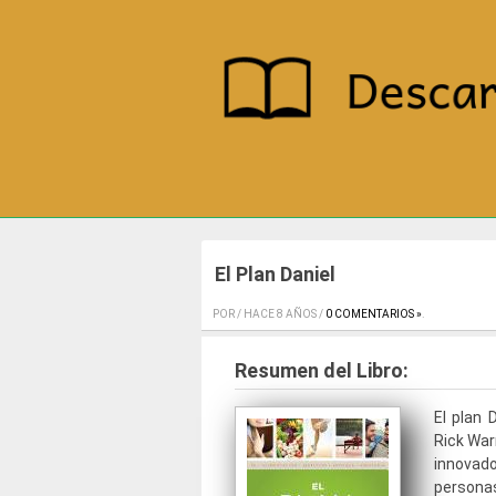
El Plan Daniel
POR / HACE 8 AÑOS /
0 COMENTARIOS »
.
Resumen del Libro:
El plan 
Rick War
innovado
personas