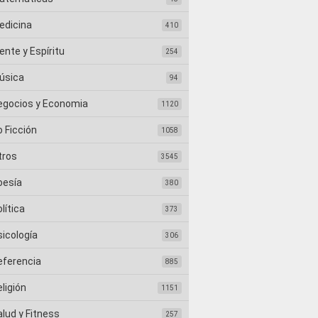
edicina
410
nte y Espíritu
254
úsica
94
egocios y Economia
1120
 Ficción
1058
tros
3545
oesía
380
lítica
373
sicología
306
eferencia
885
ligión
1151
lud y Fitness
257