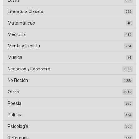
Leyes
307
Literatura Clásica
555
Matemáticas
48
Medicina
410
Mente y Espíritu
254
Música
94
Negocios y Economia
1120
No Ficción
1058
Otros
3545
Poesía
380
Política
373
Psicología
306
Referencia
885