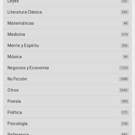
Leyes
307
Literatura Clásica
555
Matemáticas
48
Medicina
410
Mente y Espíritu
254
Música
94
Negocios y Economia
1120
No Ficción
1058
Otros
3545
Poesía
380
Política
373
Psicología
306
Referencia
885