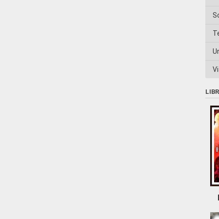
S
T
U
Vi
LIB