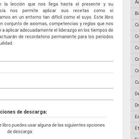
A
e la lección que nos llega hasta el presente y su
encia nos permite aplicar sus recetas como si
Bi
amos en un entorno tan difícil como el suyo. Este libro
un conjunto de axiomas, competencias y reglas que nos
C
 a aplicar adecuadamente el liderazgo en los tiempos de
C
 actuarán de recordatorio permanente para los períodos
ilidad.
C
C
Cr
C
D
D
ciones de descarga:
E
 libro puedes usar alguna de las siguientes opciones
E
de descarga: