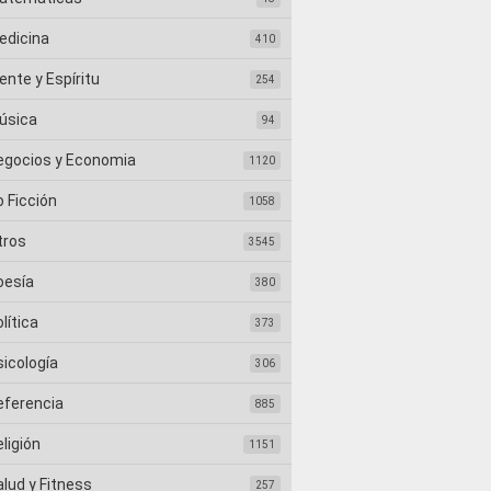
edicina
410
nte y Espíritu
254
úsica
94
egocios y Economia
1120
 Ficción
1058
tros
3545
oesía
380
lítica
373
sicología
306
eferencia
885
ligión
1151
lud y Fitness
257