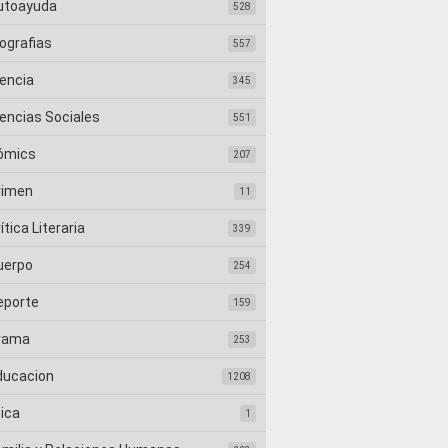
utoayuda
528
ografias
557
iencia
345
iencias Sociales
551
ómics
207
rimen
11
ítica Literaria
339
uerpo
254
eporte
159
rama
253
ducacion
1208
tica
1