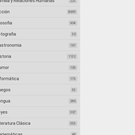
amilia y Relaciones Humanas
223
cción
8699
losofia
404
otografia
30
astronomia
167
storia
1132
umor
105
nformática
175
uegos
53
engua
286
eyes
307
teratura Clásica
555
atemáticas
48