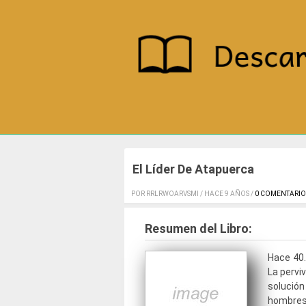
El Líder De Atapuerca
POR RRLRWOARVSMI / HACE 9 AÑOS /
0 COMENTARIO
Resumen del Libro:
Hace 40.
La pervi
solució
hombres 