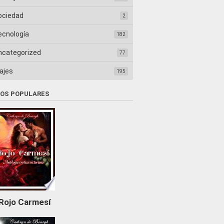
ociedad
2
ecnología
182
ncategorized
77
ajes
195
ROS POPULARES
Rojo Carmesí