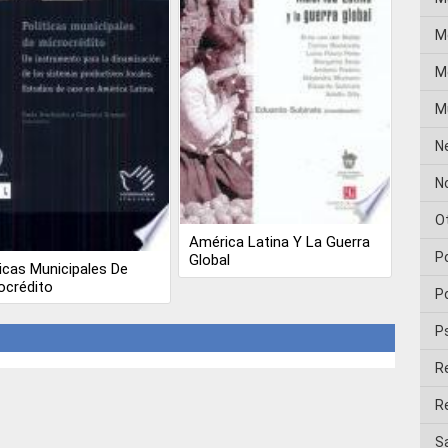
M
Me
M
N
No
O
América Latina Y La Guerra
P
Global
ticas Municipales De
ocrédito
Po
P
R
Re
Sa