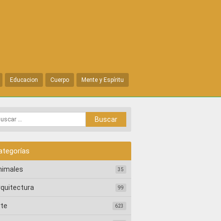
Educacion
Cuerpo
Mente y Espíritu
ategorías
nimales
35
rquitectura
99
rte
623