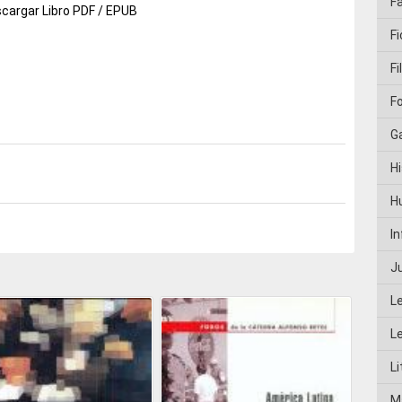
F
cargar Libro PDF / EPUB
Fi
Fi
F
G
Hi
H
I
J
L
L
Li
M