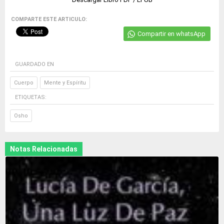
COMPARTE ESTE ARTICULO:
Compartir en whatsApp
GUARDADO EN
Cuerpo
Mente y Espíritu
ETIQUETAS:
Osho
Notas Relacionadas