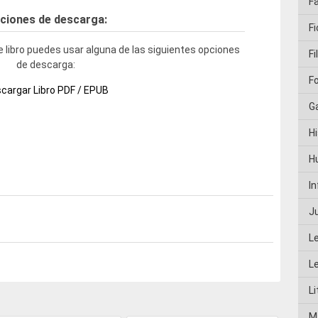
F
ciones de descarga:
Fi
 libro puedes usar alguna de las siguientes opciones
Fi
de descarga:
F
cargar Libro PDF / EPUB
G
Hi
H
I
J
L
L
Li
M