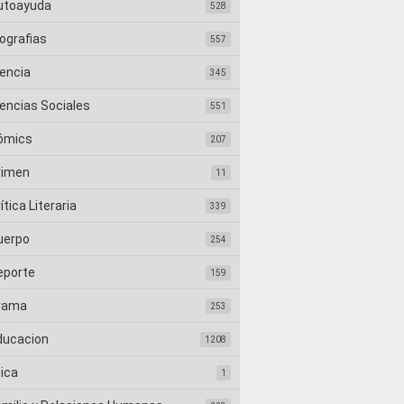
utoayuda
528
ografias
557
iencia
345
iencias Sociales
551
ómics
207
rimen
11
ítica Literaria
339
uerpo
254
eporte
159
rama
253
ducacion
1208
tica
1