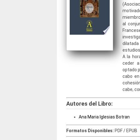
(Asociac
motivad
miembros
al conju
France
investi
dilatad
estudios
A la hor
ceder a
optado p
cabo en
cohesión
cabe, co
Autores del Libro:
Ana Maria Iglesias Botran
Formatos Disponibles:
PDF / EPUB