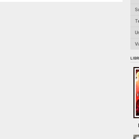
S
T
U
Vi
LIB