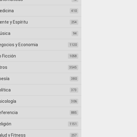
edicina
410
nte y Espíritu
254
úsica
94
egocios y Economia
1120
 Ficción
1058
tros
3545
oesía
380
lítica
373
sicología
306
eferencia
885
ligión
1151
lud y Fitness
257