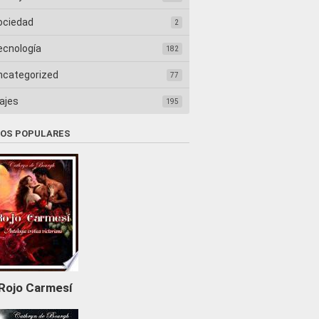
ociedad
2
ecnología
182
ncategorized
77
ajes
195
ROS POPULARES
Rojo Carmesí