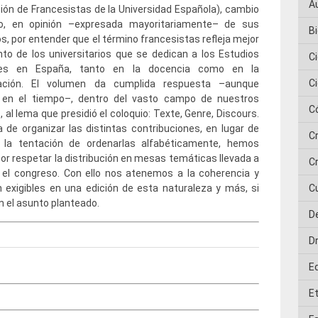
A
ión de Francesistas de la Universidad Española), cambio
o, en opinión –expresada mayoritariamente– de sus
Bi
, por entender que el término francesistas refleja mejor
nto de los universitarios que se dedican a los Estudios
C
ses en España, tanto en la docencia como en la
C
gación. El volumen da cumplida respuesta –aunque
a en el tiempo–, dentro del vasto campo de nuestros
C
, al lema que presidió el coloquio: Texte, Genre, Discours.
a de organizar las distintas contribuciones, en lugar de
C
 la tentación de ordenarlas alfabéticamente, hemos
or respetar la distribución en mesas temáticas llevada a
Cr
 el congreso. Con ello nos atenemos a la coherencia y
 exigibles en una edición de esta naturaleza y más, si
C
n el asunto planteado.
D
D
E
E