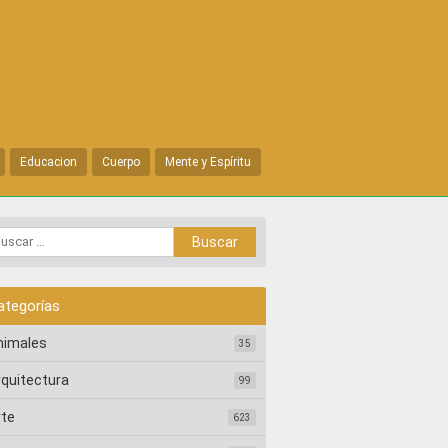
Educacion
Cuerpo
Mente y Espíritu
ategorías
nimales
35
rquitectura
99
rte
623