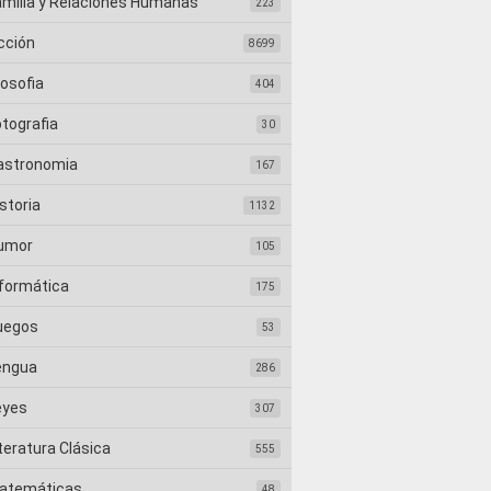
amilia y Relaciones Humanas
223
cción
8699
losofia
404
otografia
30
astronomia
167
storia
1132
umor
105
nformática
175
uegos
53
engua
286
eyes
307
teratura Clásica
555
atemáticas
48