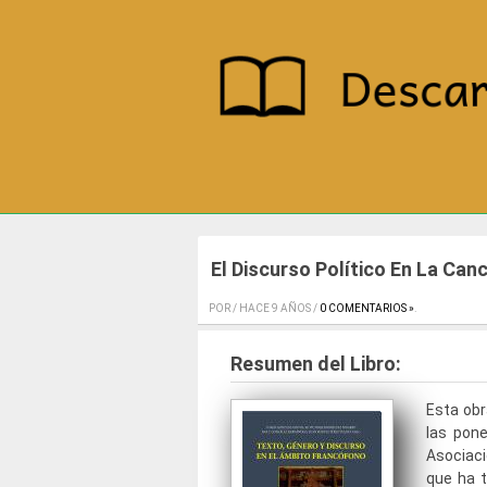
El Discurso Político En La Ca
POR / HACE 9 AÑOS /
0 COMENTARIOS »
.
Resumen del Libro:
Esta obr
las pone
Asociaci
que ha 