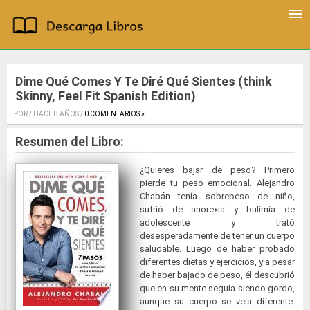
Dime Qué Comes Y Te Diré Qué Sientes (think
Skinny, Feel Fit Spanish Edition)
POR / HACE 8 AÑOS /
0 COMENTARIOS »
.
Resumen del Libro:
¿Quieres bajar de peso? Primero
pierde tu peso emocional. Alejandro
Chabán tenía sobrepeso de niño,
sufrió de anorexia y bulimia de
adolescente y trató
desesperadamente de tener un cuerpo
saludable. Luego de haber probado
diferentes dietas y ejercicios, y a pesar
de haber bajado de peso, él descubrió
que en su mente seguía siendo gordo,
aunque su cuerpo se veía diferente.