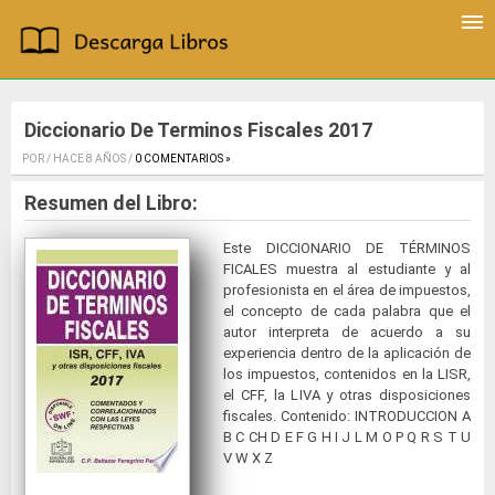
Diccionario De Terminos Fiscales 2017
POR / HACE 8 AÑOS /
0 COMENTARIOS »
.
Resumen del Libro:
Este DICCIONARIO DE TÉRMINOS
FICALES muestra al estudiante y al
profesionista en el área de impuestos,
el concepto de cada palabra que el
autor interpreta de acuerdo a su
experiencia dentro de la aplicación de
los impuestos, contenidos en la LISR,
el CFF, la LIVA y otras disposiciones
fiscales. Contenido: INTRODUCCION A
B C CH D E F G H I J L M O P Q R S T U
V W X Z