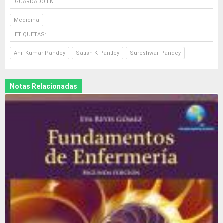
GUARDADO EN
Medicina
ETIQUETAS:
Anil Kumar Pandey
Satish K Pandey
Sureshwar Pandey
Notas Relacionadas