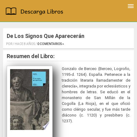
De Los Signos Que Aparecerán
POR / HACE 8 AÑOS /
0 COMENTARIOS »
.
Resumen del Libro:
Gonzalo de Berceo (Berceo, Logroño,
1195-d. 1264). España. Pertenece a la
tradición literaria llamadamester de
clerecía», integrada por eclesiásticos y
hombres de letras. Se educó en el
monasterio de San Millán de la
Cogolla (La Rioja), en el que ofició
como clérigo secular, y fue más tarde
diácono (c. 1120) y presbítero (c.
1237).