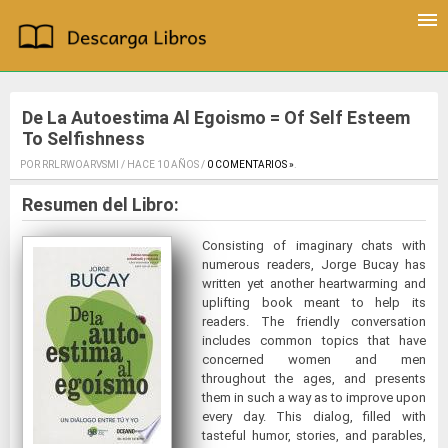
De La Autoestima Al Egoismo = Of Self Esteem
To Selfishness
POR RRLRWOARVSMI / HACE 10 AÑOS /
0 COMENTARIOS »
.
Resumen del Libro:
Consisting of imaginary chats with
numerous readers, Jorge Bucay has
written yet another heartwarming and
uplifting book meant to help its
readers. The friendly conversation
includes common topics that have
concerned women and men
throughout the ages, and presents
them in such a way as to improve upon
every day. This dialog, filled with
tasteful humor, stories, and parables,