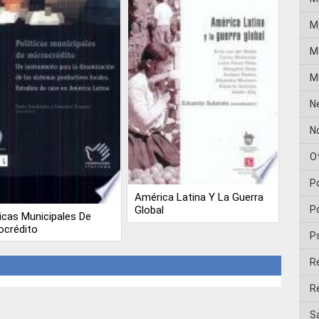
M
Me
M
N
No
O
P
América Latina Y La Guerra
Po
Global
ticas Municipales De
ocrédito
P
R
Re
Sa