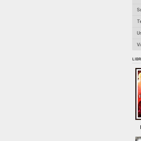
S
T
U
Vi
LIB