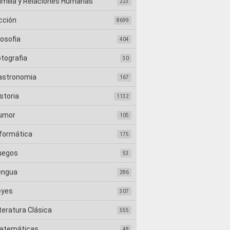
amilia y Relaciones Humanas
223
cción
8699
losofia
404
otografia
30
astronomia
167
storia
1132
umor
105
nformática
175
uegos
53
engua
286
eyes
307
teratura Clásica
555
atemáticas
48