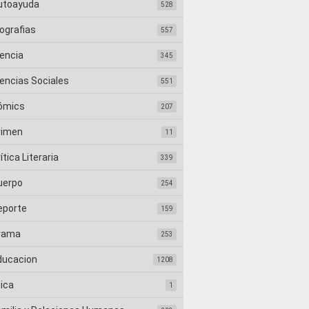
utoayuda
528
ografias
557
iencia
345
iencias Sociales
551
ómics
207
rimen
11
ítica Literaria
339
uerpo
254
eporte
159
rama
253
ducacion
1208
tica
1