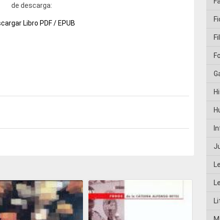
F
de descarga:
Fi
cargar Libro PDF / EPUB
Fi
F
G
Hi
H
I
J
L
L
Li
M