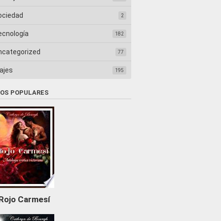
ociedad
2
ecnología
182
ncategorized
77
ajes
195
ROS POPULARES
Rojo Carmesí