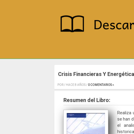
Crisis Financieras Y Energétic
POR / HACE 8 AÑOS /
0 COMENTARIOS »
.
Resumen del Libro:
Realiza 
se han 
el anal
historica