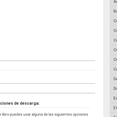
A
Bi
C
C
C
C
Cr
C
D
D
E
ciones de descarga:
E
 libro puedes usar alguna de las siguientes opciones