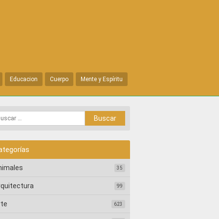
Educacion
Cuerpo
Mente y Espíritu
ategorías
nimales
35
rquitectura
99
rte
623