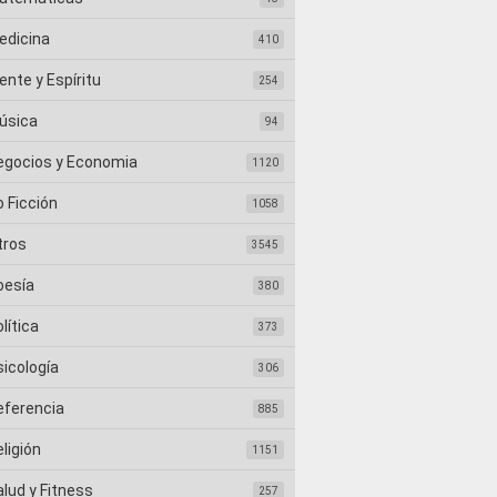
edicina
410
nte y Espíritu
254
úsica
94
egocios y Economia
1120
 Ficción
1058
tros
3545
oesía
380
lítica
373
sicología
306
eferencia
885
ligión
1151
lud y Fitness
257