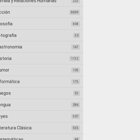
amilia y Relaciones Humanas
223
cción
8699
losofia
404
otografia
30
astronomia
167
storia
1132
umor
105
nformática
175
uegos
53
engua
286
eyes
307
teratura Clásica
555
atemáticas
48