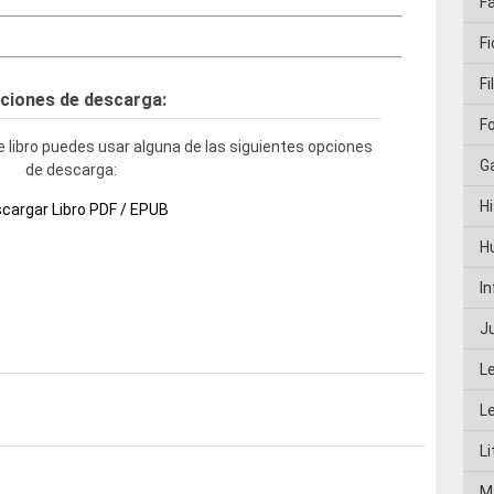
F
Fi
Fi
ciones de descarga:
F
 libro puedes usar alguna de las siguientes opciones
G
de descarga:
Hi
cargar Libro PDF / EPUB
H
I
J
L
L
Li
M