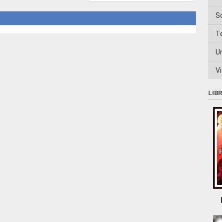
S
T
U
Vi
LIB