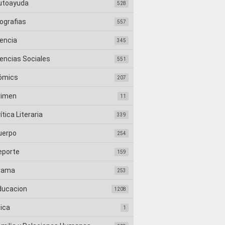
utoayuda
528
ografias
557
iencia
345
iencias Sociales
551
ómics
207
rimen
11
ítica Literaria
339
uerpo
254
eporte
159
rama
253
ducacion
1208
tica
1