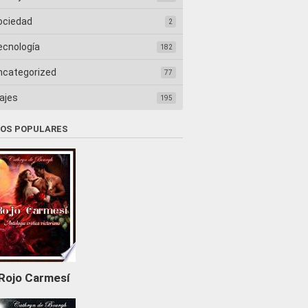
ociedad
2
ecnología
182
ncategorized
77
ajes
195
ROS POPULARES
Rojo Carmesí