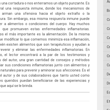
A
 una cortadura o nos enterramos un objeto punzante. Es
ral una respuesta inmune, donde los mecanismos de
Bi
 arman una ofensiva hacia el objeto extraño o la
dura. Sin embargo, esa misma respuesta inmune puede
C
er a alimentos o condiciones del cuerpo. Hay muchos
C
s que promueven estas enfermedades inflamatorias.
los el más importante es la alimentación. De la misma
C
ue modificar lo que comemos minimiza esa inflamación,
ién existen alimentos que son terapéuticos y ayudan a
C
 prevenir y eliminar las enfermedades inflamatorias. En
ro, el lector encontrará a la par de los testimonios y
Cr
as del autor, una gran cantidad de consejos y métodos
viar sus condiciones inflamatorias junto con alimentos y
C
 naturales para prevenir y aminorar sus afecciones. Es el
D
el autor y de sus colaboradores que tanto usted como
es queridos puedan beneficiarse de las experiencias y
D
que aquí se le brinda.
E
E