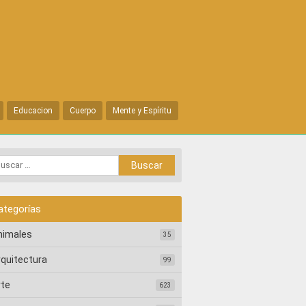
Educacion
Cuerpo
Mente y Espíritu
ategorías
nimales
35
rquitectura
99
rte
623