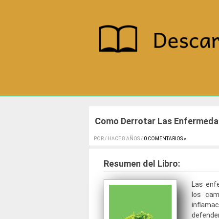
Como Derrotar Las Enfermeda
POR / HACE 8 AÑOS /
0 COMENTARIOS »
.
Resumen del Libro:
Las enf
los cam
inflama
defende