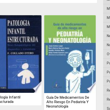
M
Me
M
N
No
O
P
Po
P
R
logía Infantil
Guía De Medicamentos De
Re
ucturada
Alto Riesgo En Pediatría Y
Neonatología
Sa