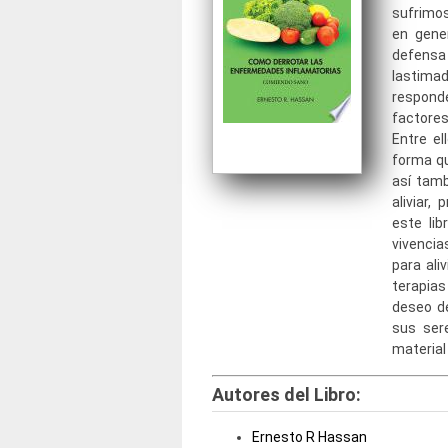
sufrimos
en gene
defensa
lastima
respond
factore
Entre el
forma q
así tamb
aliviar,
este lib
vivenci
para ali
terapias
deseo d
sus ser
material 
Autores del Libro:
Ernesto R Hassan