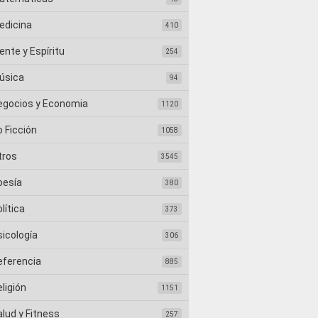
edicina
410
nte y Espíritu
254
úsica
94
egocios y Economia
1120
 Ficción
1058
tros
3545
oesía
380
lítica
373
sicología
306
eferencia
885
ligión
1151
lud y Fitness
257