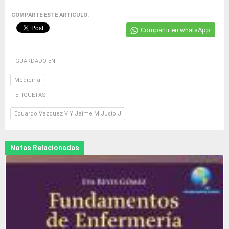
COMPARTE ESTE ARTICULO:
Compartir en whatsApp
GUARDADO EN
Medicina
ETIQUETAS:
Eduardo Vazquez V Y Jaime M Justo J
Notas Relacionadas