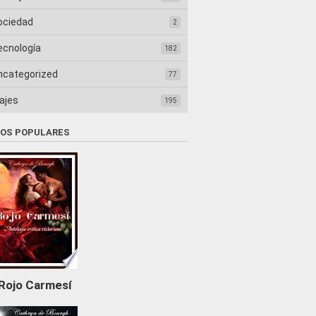
ociedad
2
ecnología
182
ncategorized
77
ajes
195
ROS POPULARES
Rojo Carmesí