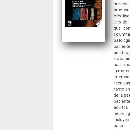
pretende
práctica
efectivo
Uno de 
que com
columna 
patolog
paciente
adultos 
tratamie
particip
la mater
interna
técnica
tanto en
de la pa
paciente
adultos
neuroló
incluyen
paso.