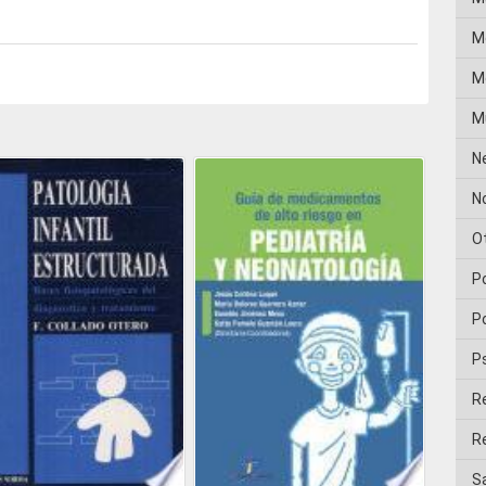
M
Me
M
N
No
O
P
Po
P
R
Re
Sa