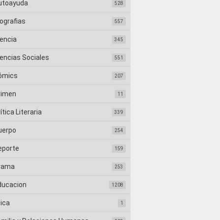
utoayuda
528
ografias
557
iencia
345
iencias Sociales
551
ómics
207
rimen
11
ítica Literaria
339
uerpo
254
eporte
159
rama
253
ducacion
1208
tica
1