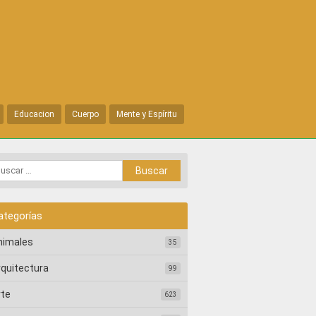
Educacion
Cuerpo
Mente y Espíritu
ategorías
nimales
35
rquitectura
99
rte
623