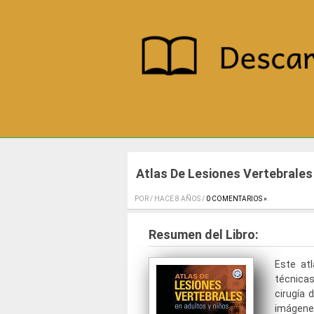
Atlas De Lesiones Vertebrales
POR / HACE 8 AÑOS /
0 COMENTARIOS »
.
Resumen del Libro:
Este at
técnicas
cirugía 
imágene