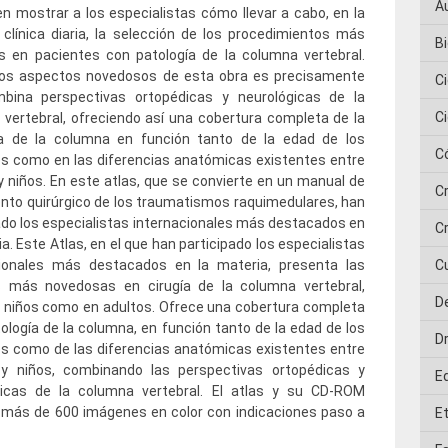
A
n mostrar a los especialistas cómo llevar a cabo, en la
 clínica diaria, la selección de los procedimientos más
Bi
s en pacientes con patología de la columna vertebral.
los aspectos novedosos de esta obra es precisamente
C
bina perspectivas ortopédicas y neurológicas de la
C
vertebral, ofreciendo así una cobertura completa de la
ía de la columna en función tanto de la edad de los
C
s como en las diferencias anatómicas existentes entre
y niños. En este atlas, que se convierte en un manual de
C
nto quirúrgico de los traumatismos raquimedulares, han
ado los especialistas internacionales más destacados en
Cr
ia. Este Atlas, en el que han participado los especialistas
cionales más destacados en la materia, presenta las
C
s más novedosas en cirugía de la columna vertebral,
D
 niños como en adultos. Ofrece una cobertura completa
tología de la columna, en función tanto de la edad de los
D
s como de las diferencias anatómicas existentes entre
 y niños, combinando las perspectivas ortopédicas y
E
gicas de la columna vertebral. El atlas y su CD-ROM
 más de 600 imágenes en color con indicaciones paso a
E