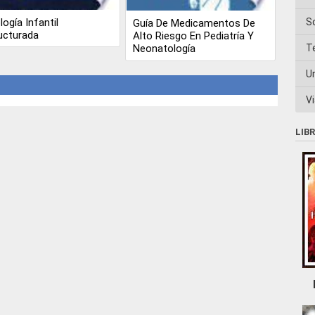
S
logía Infantil
Guía De Medicamentos De
ucturada
Alto Riesgo En Pediatría Y
T
Neonatología
U
Vi
LIB