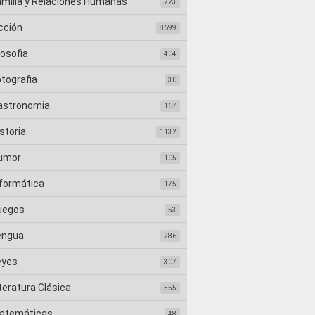
amilia y Relaciones Humanas
223
cción
8699
losofia
404
otografia
30
astronomia
167
storia
1132
umor
105
nformática
175
uegos
53
engua
286
eyes
307
teratura Clásica
555
atemáticas
48