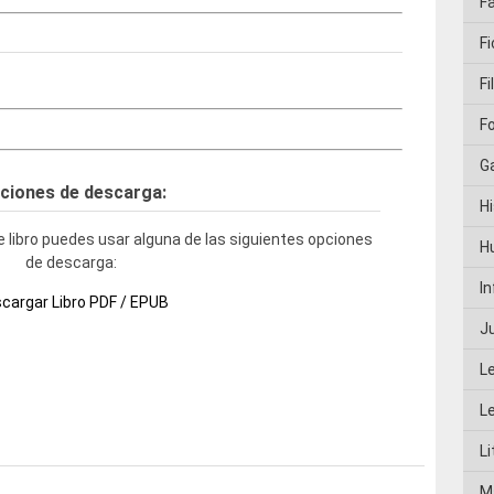
F
Fi
Fi
F
G
ciones de descarga:
Hi
 libro puedes usar alguna de las siguientes opciones
H
de descarga:
I
cargar Libro PDF / EPUB
J
L
L
Li
M