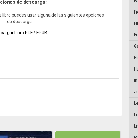
F
ciones de descarga:
Fi
 libro puedes usar alguna de las siguientes opciones
de descarga:
Fi
cargar Libro PDF / EPUB
F
G
Hi
H
I
J
L
L
Li
M