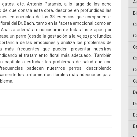
A
, gatos, etc. Antonio Paramio, a lo largo de los ocho
s de que consta esta obra, describe en profundidad las
Bi
iones en animales de las 38 esencias que componen el
floral del Dr. Bach, tanto en la faceta emocional como en
C
a. Analiza además minuciosamente todas las etapas por
C
pasa un perro (desde la gestación a la vejez) profundiza
portancia de las emociones y analiza los problemas de
C
a más frecuentes que pueden presentar nuestros
indicando el tratamiento floral más adecuado.. También
C
un capítulo a estudiar los problemas de salud que con
recuencias padecen nuestros perros, describiendo
Cr
samente los tratamientos florales más adecuados para
oblema.
C
D
D
E
E