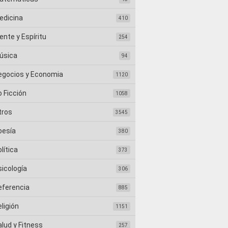
edicina
410
nte y Espíritu
254
úsica
94
egocios y Economia
1120
 Ficción
1058
tros
3545
oesía
380
lítica
373
sicología
306
eferencia
885
ligión
1151
lud y Fitness
257