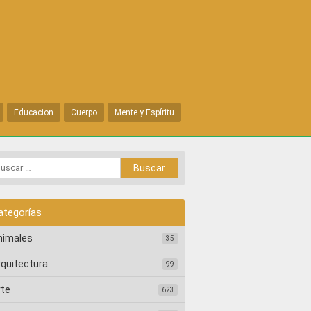
Educacion
Cuerpo
Mente y Espíritu
ategorías
nimales
35
rquitectura
99
rte
623