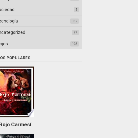
ociedad
2
ecnología
182
ncategorized
77
ajes
195
ROS POPULARES
Rojo Carmesí