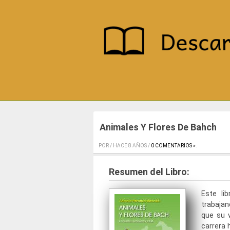
Animales Y Flores De Bahch
POR / HACE 8 AÑOS /
0 COMENTARIOS »
.
Resumen del Libro:
Este li
trabajan
que su v
carrera 