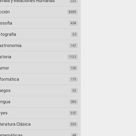
amilia y Relaciones Humanas
223
cción
8699
losofia
404
otografia
30
astronomia
167
storia
1132
umor
105
nformática
175
uegos
53
engua
286
eyes
307
teratura Clásica
555
atemáticas
48