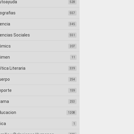
utoayuda
528
ografias
557
iencia
345
iencias Sociales
551
ómics
207
rimen
11
ítica Literaria
339
uerpo
254
eporte
159
rama
253
ducacion
1208
tica
1