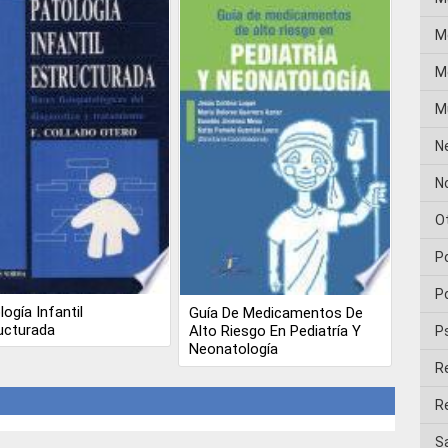
M
Me
M
N
No
O
P
Po
logía Infantil
Guía De Medicamentos De
ucturada
Alto Riesgo En Pediatría Y
P
Neonatología
R
Re
Sa