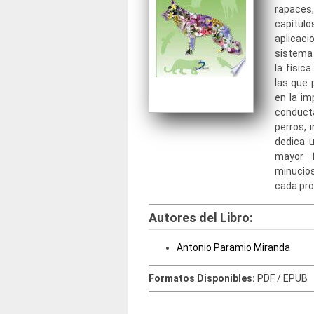
rapaces
capítulo
aplicac
sistema 
la físic
las que 
en la im
conduct
perros, 
dedica 
mayor f
minucio
cada pr
Autores del Libro:
Antonio Paramio Miranda
Formatos Disponibles:
PDF / EPUB