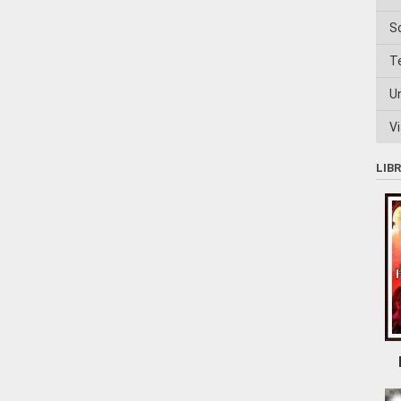
S
T
U
Vi
LIB