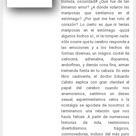
tristeza, oscuridad# ¿Qué fue de tan
inmenso amor? ¿A dónde volaron las
mariposas que sentíamos en el
estómago? ¿Por qué me han roto el
corazón? Lo cierto es que ni tenías
mariposas en el estómago -quizá
algunos bichos sí-, ni te rompen nada:
sólo ocurre que tu cerebro responde a
las emociones y a los hechos de
formas diversas, un mágico coctel de
oxitocina, adrenalina, dopamina,
endorfinas, y demás cosa fina, arman
tremenda fiesta en tu cabeza. En este
libro cautivante, el doctor Eduardo
Calixto explica con gran claridad el
papel del cerebro cuando nos
enamoramos, sentimos un deseo
sexual, experimentamos celos o la
nostalgia se apodera de nosotros si
terminamos una relación que nos
hacía felices. A partir de numerosas
historias de vida, testimonios
divertidísimos, trágicos,
conmovedores, incluso del más puro