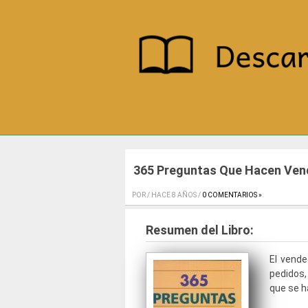
365 Preguntas Que Hacen Ven
POR / HACE 8 AÑOS /
0 COMENTARIOS »
.
Resumen del Libro:
El vende
pedidos,
que se h