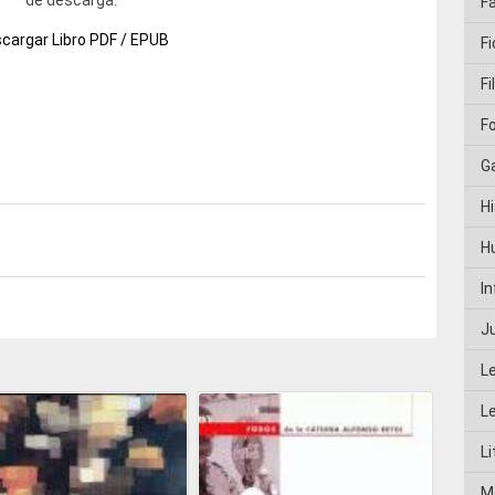
F
cargar Libro PDF / EPUB
Fi
Fi
F
G
Hi
H
I
J
L
L
Li
M