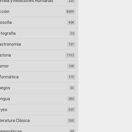
amilia y Relaciones Humanas
223
cción
8699
losofia
404
otografia
30
astronomia
167
storia
1132
umor
105
nformática
175
uegos
53
engua
286
eyes
307
teratura Clásica
555
atemáticas
48