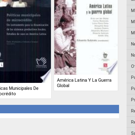
M
Me
M
N
No
O
P
América Latina Y La Guerra
Global
ticas Municipales De
Po
ocrédito
P
R
Re
Sa