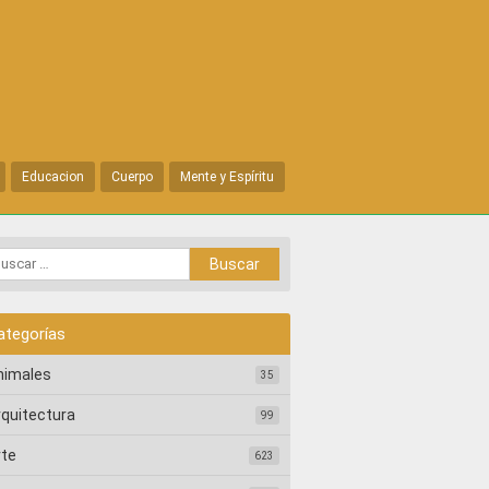
Educacion
Cuerpo
Mente y Espíritu
ategorías
nimales
35
rquitectura
99
rte
623