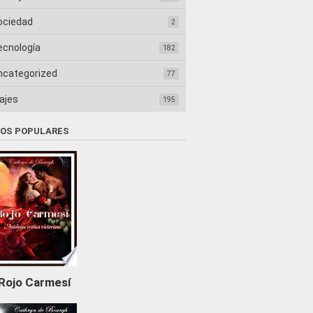
ociedad
2
ecnología
182
ncategorized
77
ajes
195
ROS POPULARES
Rojo Carmesí