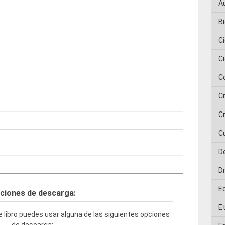
A
Bi
C
C
C
C
Cr
C
D
D
E
ciones de descarga:
E
 libro puedes usar alguna de las siguientes opciones
de descarga: