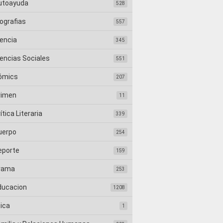
utoayuda
528
ografias
557
iencia
345
iencias Sociales
551
ómics
207
rimen
11
ítica Literaria
339
uerpo
254
eporte
159
rama
253
ducacion
1208
tica
1