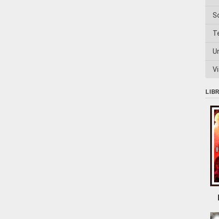
S
T
U
Vi
LIB