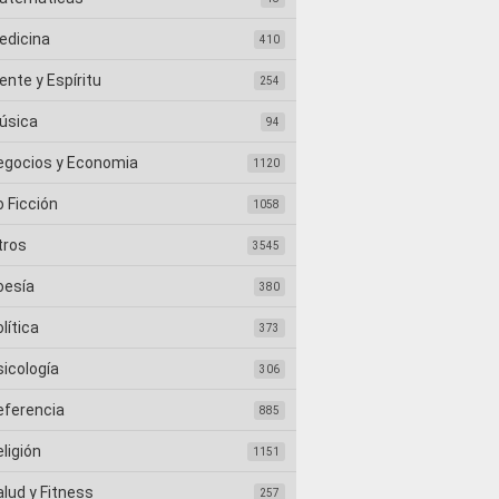
edicina
410
nte y Espíritu
254
úsica
94
egocios y Economia
1120
 Ficción
1058
tros
3545
oesía
380
lítica
373
sicología
306
eferencia
885
ligión
1151
lud y Fitness
257