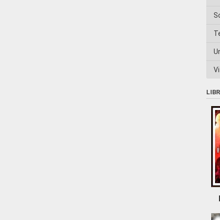
S
T
U
Vi
LIB