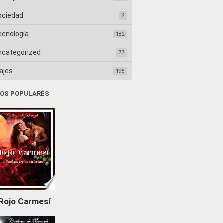
ociedad
2
ecnología
182
ncategorized
77
ajes
195
ROS POPULARES
Rojo Carmesí