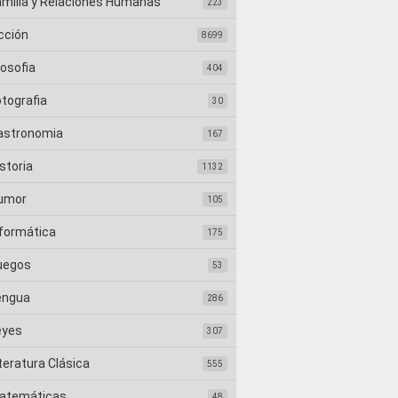
amilia y Relaciones Humanas
223
cción
8699
losofia
404
otografia
30
astronomia
167
storia
1132
umor
105
nformática
175
uegos
53
engua
286
eyes
307
teratura Clásica
555
atemáticas
48