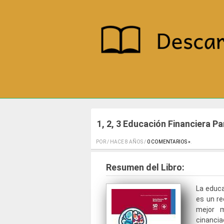
1, 2, 3 Educación Financiera P
POR / HACE 8 AÑOS /
0 COMENTARIOS »
.
Resumen del Libro:
La educa
es un r
mejor 
cinanci