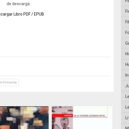
F
de descarga:
Fi
cargar Libro PDF / EPUB
Fi
F
G
Hi
H
I
t Pimienta
J
L
L
Li
M