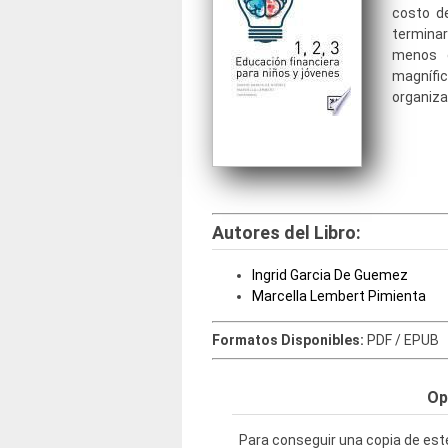
costo d
termina
menos d
magníf
organiza
Autores del Libro:
Ingrid Garcia De Guemez
Marcella Lembert Pimienta
Formatos Disponibles:
PDF / EPUB
Op
Para conseguir una copia de este