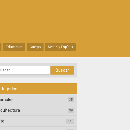
Educacion
Cuerpo
Mente y Espíritu
ategorías
nimales
35
rquitectura
99
rte
623